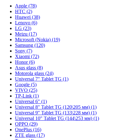
Apple (78)
HTC (2)
Huawei (38)
Lenovo (6)
LG (23)
Meizu (17)
Microsoft (Nokia) (19)
Samsung (120)
Sony (7)
Xiaomi (72)
Honor (6)
Asus glass (8)
Motorola glass (24)
Universal 7" Tablet TG (1)
Google (5)
VIVO (25)
TP-Link (1)
Universal 6" (1)
Universal 8" Tablet TG (120\205 мм) (1)
Universal 9" Tablet TG (133\228 мм) (1)
Universal 10" Tablet TG (144\253 мм) (1)
OPPO (29)
OnePlus (16)
ZTE glass (17)