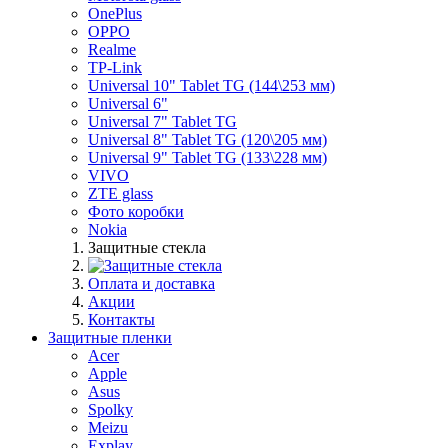
OnePlus
OPPO
Realme
TP-Link
Universal 10" Tablet TG (144\253 мм)
Universal 6"
Universal 7" Tablet TG
Universal 8" Tablet TG (120\205 мм)
Universal 9" Tablet TG (133\228 мм)
VIVO
ZTE glass
Фото коробки
Nokia
Защитные стекла
Оплата и доставка
Акции
Контакты
Защитные пленки
Acer
Apple
Asus
Spolky
Meizu
Explay