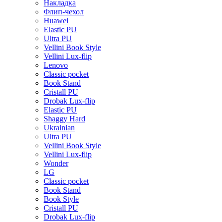
Накладка
Флип-чехол
Huawei
Elastic PU
Ultra PU
Vellini Book Style
Vellini Lux-flip
Lenovo
Classic pocket
Book Stand
Cristall PU
Drobak Lux-flip
Elastic PU
Shaggy Hard
Ukrainian
Ultra PU
Vellini Book Style
Vellini Lux-flip
Wonder
LG
Classic pocket
Book Stand
Book Style
Cristall PU
Drobak Lux-flip