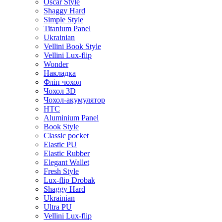
Oscar Style
Shaggy Hard
Simple Style
Titanium Panel
Ukrainian
Vellini Book Style
Vellini Lux-flip
Wonder
Накладка
Фліп чохол
Чохол 3D
Чохол-акумулятор
HTC
Aluminium Panel
Book Style
Classic pocket
Elastic PU
Elastic Rubber
Elegant Wallet
Fresh Style
Lux-flip Drobak
Shaggy Hard
Ukrainian
Ultra PU
Vellini Lux-flip