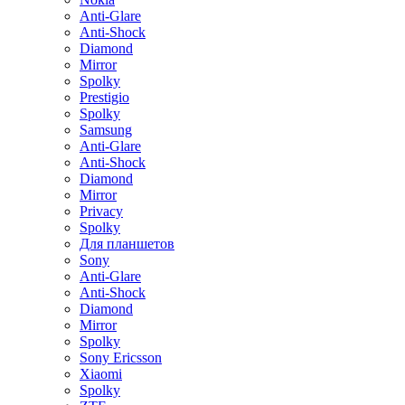
Anti-Glare
Anti-Shock
Diamond
Mirror
Spolky
Prestigio
Spolky
Samsung
Anti-Glare
Anti-Shock
Diamond
Mirror
Privacy
Spolky
Для планшетов
Sony
Anti-Glare
Anti-Shock
Diamond
Mirror
Spolky
Sony Ericsson
Xiaomi
Spolky