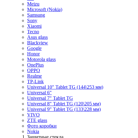
Meizu
Microsoft (Nokia)
Samsung
Sony
Xiaomi
Tecno
Asus glass
Blackview
Google
Honor
Motorola glass
OnePlus
OPPO
Realme
TP-Link
Universal 10" Tablet TG (144\253 мм)
Universal 6"
Universal 7" Tablet TG
Universal 8" Tablet TG (120\205 мм)
Universal 9" Tablet TG (133\228 мм)
VIVO
ZTE glass
Фото коробки
Nokia
Защитные стекла