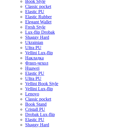
Book Style
Classic pocket
Elastic PU
Elastic Rubber
Elegant Wallet
Fresh Style
Lux-flip Drobak
Shaggy Hard
Ukrainian
Ultra PU
Vellini Lux-flip
Накладка
Флип-чехол
Huawei
Elastic PU
Ultra PU
Vellini Book Style
Vellini Lux-flip
Lenovo
Classic pocket
Book Stand
Cristall PU
Drobak Lux-flip
Elastic PU
Shaggy Hard