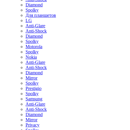
Diamond
Spolky
Для планшетов
LG
Anti-Glare
Anti-Shock
Diamond
Spolky
Motorola
Spolky
Nokia
Anti-Glare
Anti-Shock
Diamond
Mirror
Spolky
Prestigio
Spolky
Samsung
Anti-Glare
Anti-Shock
Diamond
Mirror
Privacy