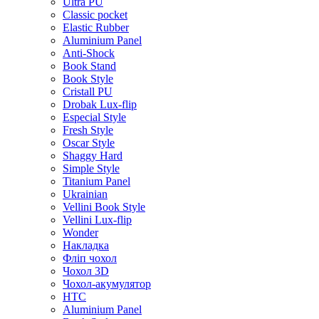
Ultra PU
Classic pocket
Elastic Rubber
Aluminium Panel
Anti-Shock
Book Stand
Book Style
Cristall PU
Drobak Lux-flip
Especial Style
Fresh Style
Oscar Style
Shaggy Hard
Simple Style
Titanium Panel
Ukrainian
Vellini Book Style
Vellini Lux-flip
Wonder
Накладка
Фліп чохол
Чохол 3D
Чохол-акумулятор
HTC
Aluminium Panel