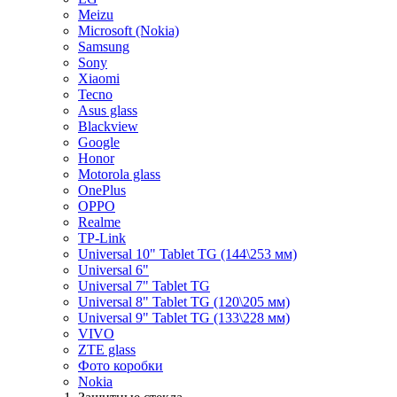
Meizu
Microsoft (Nokia)
Samsung
Sony
Xiaomi
Tecno
Asus glass
Blackview
Google
Honor
Motorola glass
OnePlus
OPPO
Realme
TP-Link
Universal 10" Tablet TG (144\253 мм)
Universal 6"
Universal 7" Tablet TG
Universal 8" Tablet TG (120\205 мм)
Universal 9" Tablet TG (133\228 мм)
VIVO
ZTE glass
Фото коробки
Nokia