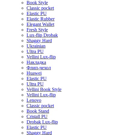
Book Style
Classic pocket
Elastic PU
Elastic Rubber
Elegant Wallet
Fresh Style
Lux-flip Drobak
Shaggy Hard
Ukrainian
Ultra PU
Vellini Lux-flip
Накладка
Флип-чехол
Huawei
Elastic PU
Ultra PU
Vellini Book Style
Vellini Lux-flip
Lenovo
Classic pocket
Book Stand
Cristall PU
Drobak Lux-flip
Elastic PU
Shaggy Hard