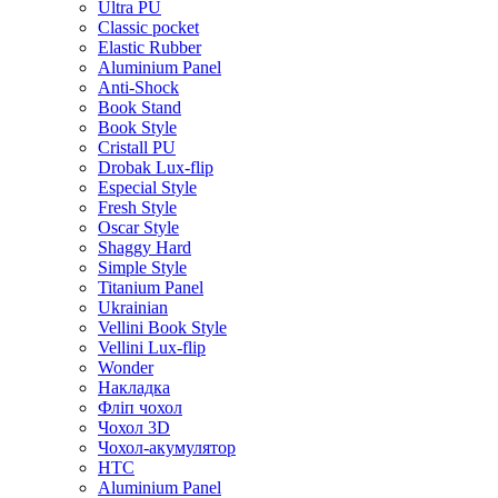
Ultra PU
Classic pocket
Elastic Rubber
Aluminium Panel
Anti-Shock
Book Stand
Book Style
Cristall PU
Drobak Lux-flip
Especial Style
Fresh Style
Oscar Style
Shaggy Hard
Simple Style
Titanium Panel
Ukrainian
Vellini Book Style
Vellini Lux-flip
Wonder
Накладка
Фліп чохол
Чохол 3D
Чохол-акумулятор
HTC
Aluminium Panel