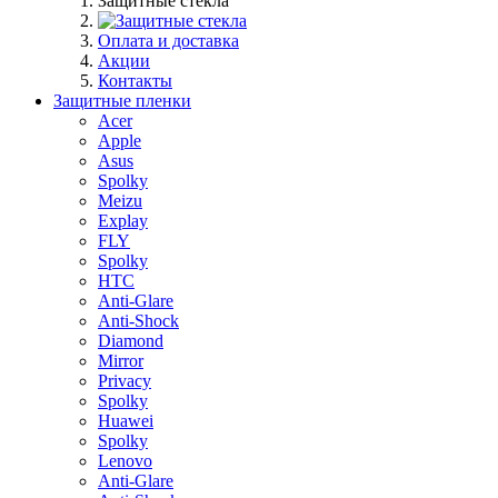
Защитные стекла
Оплата и доставка
Акции
Контакты
Защитные пленки
Acer
Apple
Asus
Spolky
Meizu
Explay
FLY
Spolky
HTC
Anti-Glare
Anti-Shock
Diamond
Mirror
Privacy
Spolky
Huawei
Spolky
Lenovo
Anti-Glare