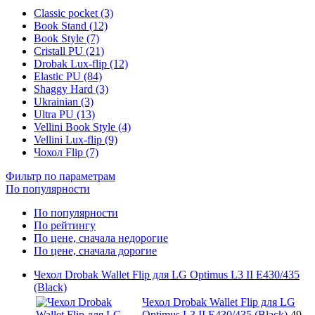
Classic pocket (3)
Book Stand (12)
Book Style (7)
Cristall PU (21)
Drobak Lux-flip (12)
Elastic PU (84)
Shaggy Hard (3)
Ukrainian (3)
Ultra PU (13)
Vellini Book Style (4)
Vellini Lux-flip (9)
Чохол Flip (7)
Фильтр по параметрам
По популярности
По популярности
По рейтингу
По цене, сначала недорогие
По цене, сначала дорогие
Чехол Drobak Wallet Flip для LG Optimus L3 II E430/435
(Black)
Чехол Drobak Wallet Flip для LG
Optimus L3 II E430/435 (Black)
49