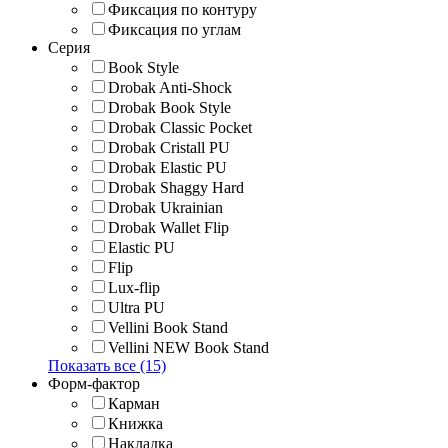
Фиксация по контуру
Фиксация по углам
Серия
Book Style
Drobak Anti-Shock
Drobak Book Style
Drobak Classic Pocket
Drobak Cristall PU
Drobak Elastic PU
Drobak Shaggy Hard
Drobak Ukrainian
Drobak Wallet Flip
Elastic PU
Flip
Lux-flip
Ultra PU
Vellini Book Stand
Vellini NEW Book Stand
Показать все (15)
Форм-фактор
Карман
Книжка
Накладка