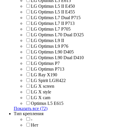
LG Optimus L5 E615
LG Optimus L5 II E450
LG Optimus L5 II E455
LG Optimus L7 Dual P715
LG Optimus L7 II P713
LG Optimus L7 P705
LG Optimus L70 Dual D325
LG Optimus L9 II
LG Optimus L9 P76
LG Optimus L90 D405
LG Optimus L90 Dual D410
LG Optimus P7
LG Optimus P713
LG Ray X190
LG Spirit LGH422
LG X screen
LG X style
LG Х cam
Optimus L5 E615
Показать все (72)
Тип крепления
-
Нет