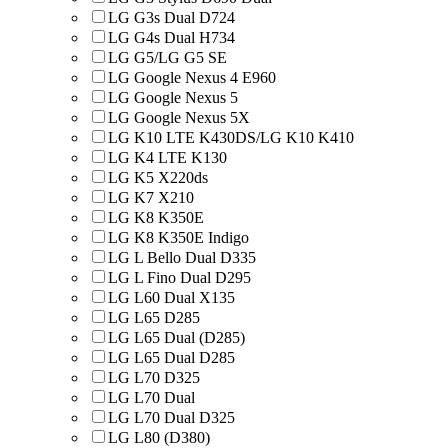
LG G3s Dual D724
LG G4s Dual H734
LG G5/LG G5 SE
LG Google Nexus 4 E960
LG Google Nexus 5
LG Google Nexus 5X
LG K10 LTE K430DS/LG K10 K410
LG K4 LTE K130
LG K5 X220ds
LG K7 X210
LG K8 K350E
LG K8 K350E Indigo
LG L Bello Dual D335
LG L Fino Dual D295
LG L60 Dual X135
LG L65 D285
LG L65 Dual (D285)
LG L65 Dual D285
LG L70 D325
LG L70 Dual
LG L70 Dual D325
LG L80 (D380)