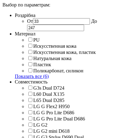
Выбор по параметрам:
Роздрібна
От
До
Материал
PU
Искусственная кожа
Искусственная кожа, пластик
Натуральная кожа
Пластик
Поликарбонат, силикон
Показать все (6)
Совместимость
G3s Dual D724
L60 Dual X135
L65 Dual D285
LG G Flex2 H950
LG G Pro Lite D686
LG G Pro Lite Dual D686
LG G2
LG G2 mini D618
LG G3 Stylus D690 Dual