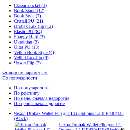
Classic pocket (3)
Book Stand (12)
Book Style (7)
Cristall PU (21)
Drobak Lux-flip (12)
Elastic PU (84)
Shaggy Hard (3)
Ukrainian (3)
Ultra PU (13)
Vellini Book Style (4)
Vellini Lux-flip (9)
Чохол Flip (7)
Фильтр по параметрам
По популярности
По популярности
По рейтингу
По цене, сначала недорогие
По цене, сначала дорогие
Чехол Drobak Wallet Flip для LG Optimus L3 II E430/435
(Black)
Чехол Drobak Wallet Flip для LG
Optimus L3 II E430/435 (Black)
49