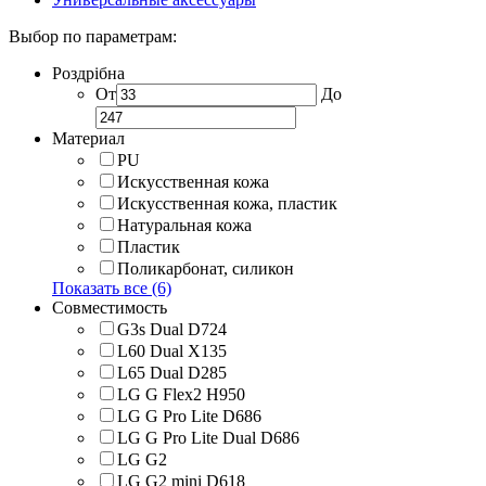
Выбор по параметрам:
Роздрібна
От
До
Материал
PU
Искусственная кожа
Искусственная кожа, пластик
Натуральная кожа
Пластик
Поликарбонат, силикон
Показать все (6)
Совместимость
G3s Dual D724
L60 Dual X135
L65 Dual D285
LG G Flex2 H950
LG G Pro Lite D686
LG G Pro Lite Dual D686
LG G2
LG G2 mini D618