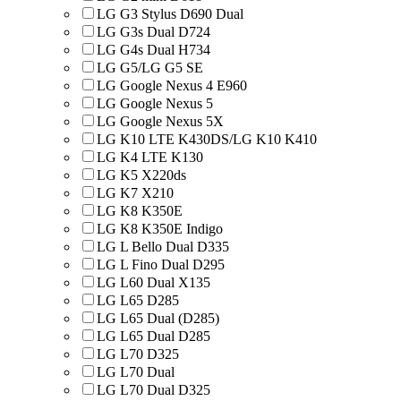
LG G3 Stylus D690 Dual
LG G3s Dual D724
LG G4s Dual H734
LG G5/LG G5 SE
LG Google Nexus 4 E960
LG Google Nexus 5
LG Google Nexus 5X
LG K10 LTE K430DS/LG K10 K410
LG K4 LTE K130
LG K5 X220ds
LG K7 X210
LG K8 K350E
LG K8 K350E Indigo
LG L Bello Dual D335
LG L Fino Dual D295
LG L60 Dual X135
LG L65 D285
LG L65 Dual (D285)
LG L65 Dual D285
LG L70 D325
LG L70 Dual
LG L70 Dual D325