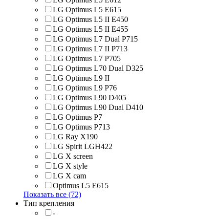
LG Optimus L5 E615
LG Optimus L5 II E450
LG Optimus L5 II E455
LG Optimus L7 Dual P715
LG Optimus L7 II P713
LG Optimus L7 P705
LG Optimus L70 Dual D325
LG Optimus L9 II
LG Optimus L9 P76
LG Optimus L90 D405
LG Optimus L90 Dual D410
LG Optimus P7
LG Optimus P713
LG Ray X190
LG Spirit LGH422
LG X screen
LG X style
LG Х cam
Optimus L5 E615
Показать все (72)
Тип крепления
-