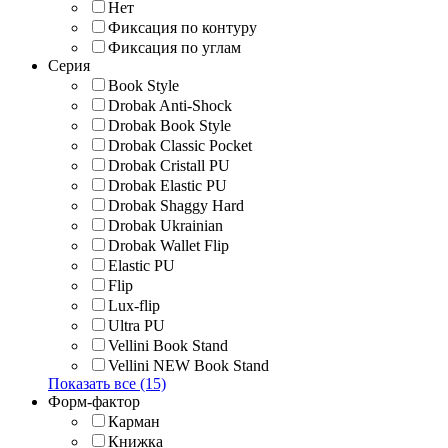
Нет
Фиксация по контуру
Фиксация по углам
Серия
Book Style
Drobak Anti-Shock
Drobak Book Style
Drobak Classic Pocket
Drobak Cristall PU
Drobak Elastic PU
Drobak Shaggy Hard
Drobak Ukrainian
Drobak Wallet Flip
Elastic PU
Flip
Lux-flip
Ultra PU
Vellini Book Stand
Vellini NEW Book Stand
Показать все (15)
Форм-фактор
Карман
Книжка