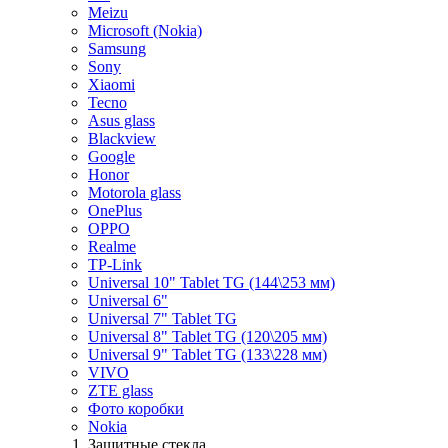
Meizu
Microsoft (Nokia)
Samsung
Sony
Xiaomi
Tecno
Asus glass
Blackview
Google
Honor
Motorola glass
OnePlus
OPPO
Realme
TP-Link
Universal 10" Tablet TG (144\253 мм)
Universal 6"
Universal 7" Tablet TG
Universal 8" Tablet TG (120\205 мм)
Universal 9" Tablet TG (133\228 мм)
VIVO
ZTE glass
Фото коробки
Nokia
Защитные стекла