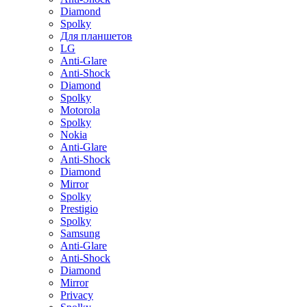
Diamond
Spolky
Для планшетов
LG
Anti-Glare
Anti-Shock
Diamond
Spolky
Motorola
Spolky
Nokia
Anti-Glare
Anti-Shock
Diamond
Mirror
Spolky
Prestigio
Spolky
Samsung
Anti-Glare
Anti-Shock
Diamond
Mirror
Privacy