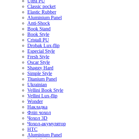
Ultra PU
Classic pocket
Elastic Rubber
Aluminium Panel
Anti-Shock
Book Stand
Book Style
Cristall PU
Drobak Lux-flip
Especial Style
Fresh Style
Oscar Style
Shaggy Hard
Simple Style
Titanium Panel
Ukrainian
Vellini Book Style
Vellini Lux-flip
Wonder
Накладка
Фліп чохол
Чохол 3D
Чохол-акумулятор
HTC
Aluminium Panel