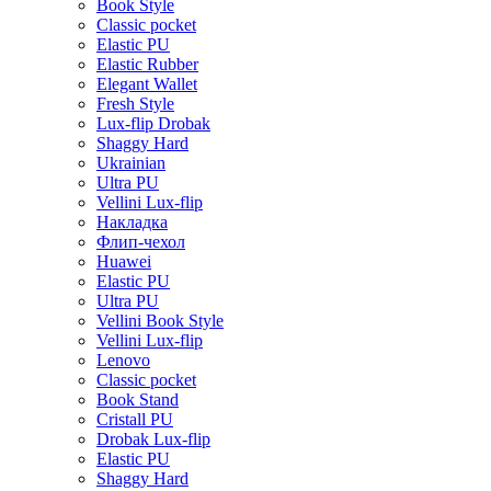
Book Style
Classic pocket
Elastic PU
Elastic Rubber
Elegant Wallet
Fresh Style
Lux-flip Drobak
Shaggy Hard
Ukrainian
Ultra PU
Vellini Lux-flip
Накладка
Флип-чехол
Huawei
Elastic PU
Ultra PU
Vellini Book Style
Vellini Lux-flip
Lenovo
Classic pocket
Book Stand
Cristall PU
Drobak Lux-flip
Elastic PU
Shaggy Hard