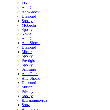
LG
Anti-Glare
Anti-Shock
Diamond
Spolky
Motorola
Spolky
Nokia
Anti-Glare
Anti-Shock
Diamond
Mirror
Spolky
Prestigio
Spolky
Samsung
Anti-Glare
Anti-Shock
Diamond
Mirror
Privacy
Spolky
Для планшетов
Sony
Anti-Glare