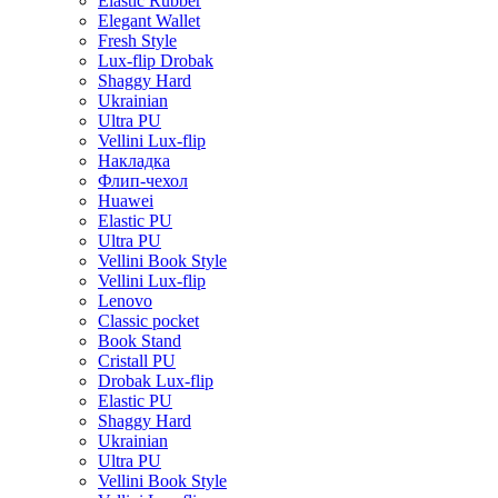
Elastic Rubber
Elegant Wallet
Fresh Style
Lux-flip Drobak
Shaggy Hard
Ukrainian
Ultra PU
Vellini Lux-flip
Накладка
Флип-чехол
Huawei
Elastic PU
Ultra PU
Vellini Book Style
Vellini Lux-flip
Lenovo
Classic pocket
Book Stand
Cristall PU
Drobak Lux-flip
Elastic PU
Shaggy Hard
Ukrainian
Ultra PU
Vellini Book Style