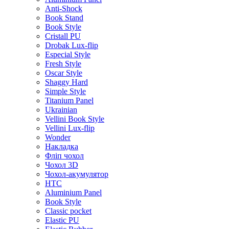
Anti-Shock
Book Stand
Book Style
Cristall PU
Drobak Lux-flip
Especial Style
Fresh Style
Oscar Style
Shaggy Hard
Simple Style
Titanium Panel
Ukrainian
Vellini Book Style
Vellini Lux-flip
Wonder
Накладка
Фліп чохол
Чохол 3D
Чохол-акумулятор
HTC
Aluminium Panel
Book Style
Classic pocket
Elastic PU