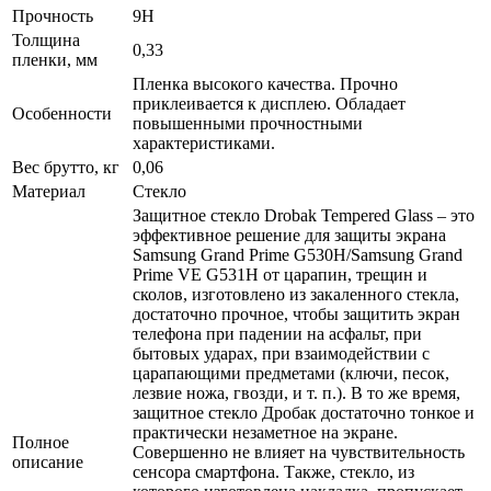
Прочность
9H
Толщина
0,33
пленки, мм
Пленка высокого качества. Прочно
приклеивается к дисплею. Обладает
Особенности
повышенными прочностными
характеристиками.
Вес брутто, кг
0,06
Материал
Стекло
Защитное стекло Drobak Tempered Glass – это
эффективное решение для защиты экрана
Samsung Grand Prime G530H/Samsung Grand
Prime VE G531H от царапин, трещин и
сколов, изготовлено из закаленного стекла,
достаточно прочное, чтобы защитить экран
телефона при падении на асфальт, при
бытовых ударах, при взаимодействии с
царапающими предметами (ключи, песок,
лезвие ножа, гвозди, и т. п.). В то же время,
защитное стекло Дробак достаточно тонкое и
практически незаметное на экране.
Полное
Совершенно не влияет на чувствительность
описание
сенсора смартфона. Также, стекло, из