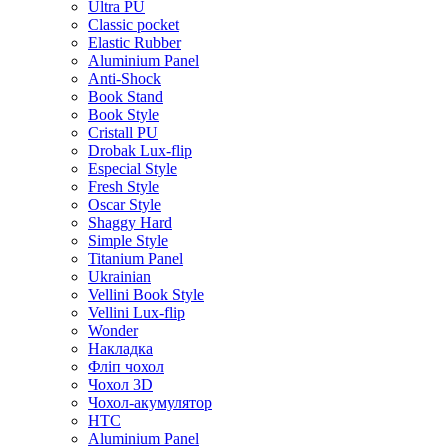
Ultra PU
Classic pocket
Elastic Rubber
Aluminium Panel
Anti-Shock
Book Stand
Book Style
Cristall PU
Drobak Lux-flip
Especial Style
Fresh Style
Oscar Style
Shaggy Hard
Simple Style
Titanium Panel
Ukrainian
Vellini Book Style
Vellini Lux-flip
Wonder
Накладка
Фліп чохол
Чохол 3D
Чохол-акумулятор
HTC
Aluminium Panel