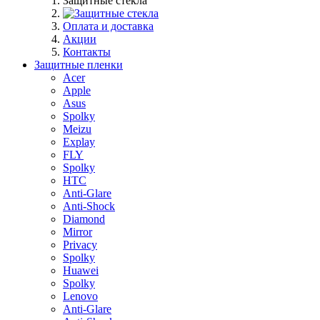
Защитные стекла
Оплата и доставка
Акции
Контакты
Защитные пленки
Acer
Apple
Asus
Spolky
Meizu
Explay
FLY
Spolky
HTC
Anti-Glare
Anti-Shock
Diamond
Mirror
Privacy
Spolky
Huawei
Spolky
Lenovo
Anti-Glare