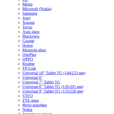
Meizu
Microsoft (Nokia)
Samsung
Sony
Xiaomi
Tecno
Asus glass
Blackview
Google
Honor
Motorola glass
OnePlus
OPPO
Realme
TP-Link
Universal 10" Tablet TG (144\253 мм)
Universal 6"
Universal 7" Tablet TG
Universal 8" Tablet TG (120\205 мм)
Universal 9" Tablet TG (133\228 мм)
VIVO
ZTE glass
Фото коробки
Nokia