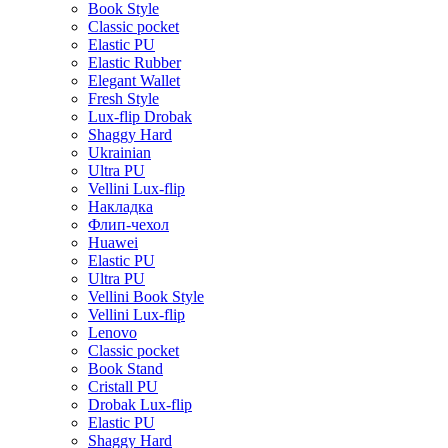
Book Style
Classic pocket
Elastic PU
Elastic Rubber
Elegant Wallet
Fresh Style
Lux-flip Drobak
Shaggy Hard
Ukrainian
Ultra PU
Vellini Lux-flip
Накладка
Флип-чехол
Huawei
Elastic PU
Ultra PU
Vellini Book Style
Vellini Lux-flip
Lenovo
Classic pocket
Book Stand
Cristall PU
Drobak Lux-flip
Elastic PU
Shaggy Hard