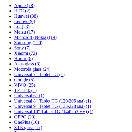
Apple (78)
HTC (2)
Huawei (38)
Lenovo (6)
LG (23)
Meizu (17)
Microsoft (Nokia) (19)
Samsung (120)
Sony (7)
Xiaomi (72)
Honor (6)
Asus glass (8)
Motorola glass (24)
Universal 7" Tablet TG (1)
Google (5)
VIVO (25)
TP-Link (1)
Universal 6" (1)
Universal 8" Tablet TG (120\205 мм) (1)
Universal 9" Tablet TG (133\228 мм) (1)
Universal 10" Tablet TG (144\253 мм) (1)
OPPO (29)
OnePlus (16)
ZTE glass (17)