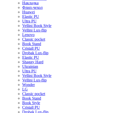
Накладка
Флип-чехол
Huawei
Elastic PU
Ultra PU
Vellini Book Style
Vellini Lux-flip
Lenovo
Classic pocket
Book Stand
Cristall PU
Drobak Lux-flip
Elastic PU
Shaggy Hard
Ukrainian
Ultra PU
Vellini Book Style
Vellini Lux-flip
Wonder
LG
Classic pocket
Book Stand
Book Style
Cristall PU
Drobak Lux-flip