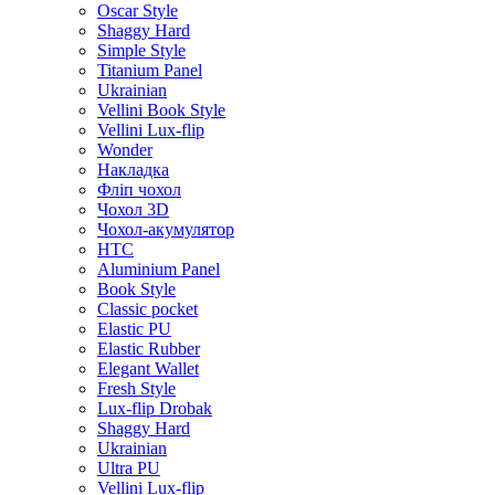
Oscar Style
Shaggy Hard
Simple Style
Titanium Panel
Ukrainian
Vellini Book Style
Vellini Lux-flip
Wonder
Накладка
Фліп чохол
Чохол 3D
Чохол-акумулятор
HTC
Aluminium Panel
Book Style
Classic pocket
Elastic PU
Elastic Rubber
Elegant Wallet
Fresh Style
Lux-flip Drobak
Shaggy Hard
Ukrainian
Ultra PU
Vellini Lux-flip