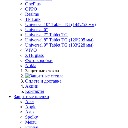
OnePlus
OPPO
Realme
TP-Link
Universal 10" Tablet TG (144\253 мм)
Universal 6"
Universal 7" Tablet TG
Universal 8" Tablet TG (120\205 мм)
Universal 9" Tablet TG (133\228 мм)
VIVO
ZTE glass
Фото коробки
Nokia
Защитные стекла
Оплата и доставка
Акции
Контакты
Защитные пленки
Acer
Apple
Asus
Spolky
Meizu
Explay