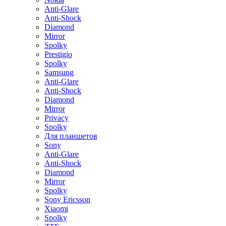
Anti-Glare
Anti-Shock
Diamond
Mirror
Spolky
Prestigio
Spolky
Samsung
Anti-Glare
Anti-Shock
Diamond
Mirror
Privacy
Spolky
Для планшетов
Sony
Anti-Glare
Anti-Shock
Diamond
Mirror
Spolky
Sony Ericsson
Xiaomi
Spolky