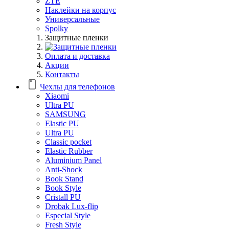
ZTE
Наклейки на корпус
Универсальные
Spolky
Защитные пленки
Оплата и доставка
Акции
Контакты
Чехлы для телефонов
Xiaomi
Ultra PU
SAMSUNG
Elastic PU
Ultra PU
Classic pocket
Elastic Rubber
Aluminium Panel
Anti-Shock
Book Stand
Book Style
Cristall PU
Drobak Lux-flip
Especial Style
Fresh Style