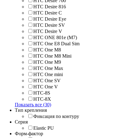
HTC Desire 700
HTC Desire 816
HTC Desire C
HTC Desire Eye
HTC Desire SV
HTC Desire V
HTC ONE 801e (M7)
HTC One E8 Dual Sim
HTC One M8
HTC One M8 Mini
HTC One M9
HTC One Max
HTC One mini
HTC One SV
HTC One V
HTC-8S
HTC-8X
Показать все (30)
Тип крепления
Фиксация по контуру
Серия
Elastic PU
Форм-фактор