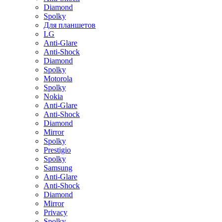
Diamond
Spolky
Для планшетов
LG
Anti-Glare
Anti-Shock
Diamond
Spolky
Motorola
Spolky
Nokia
Anti-Glare
Anti-Shock
Diamond
Mirror
Spolky
Prestigio
Spolky
Samsung
Anti-Glare
Anti-Shock
Diamond
Mirror
Privacy
Spolky