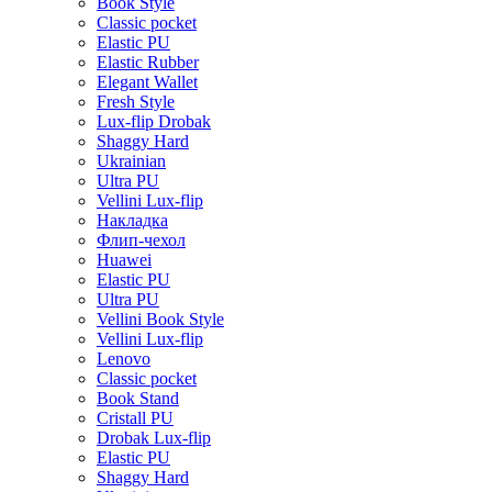
Book Style
Classic pocket
Elastic PU
Elastic Rubber
Elegant Wallet
Fresh Style
Lux-flip Drobak
Shaggy Hard
Ukrainian
Ultra PU
Vellini Lux-flip
Накладка
Флип-чехол
Huawei
Elastic PU
Ultra PU
Vellini Book Style
Vellini Lux-flip
Lenovo
Classic pocket
Book Stand
Cristall PU
Drobak Lux-flip
Elastic PU
Shaggy Hard