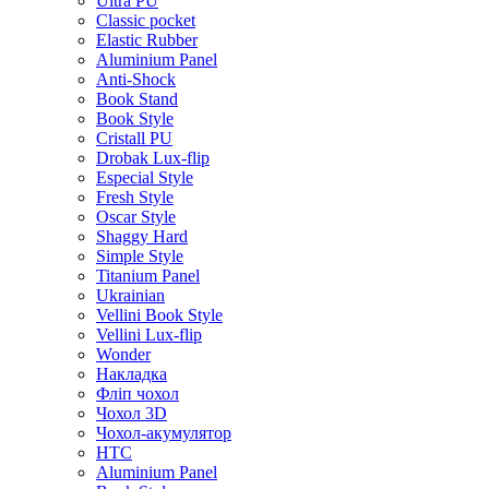
Ultra PU
Classic pocket
Elastic Rubber
Aluminium Panel
Anti-Shock
Book Stand
Book Style
Cristall PU
Drobak Lux-flip
Especial Style
Fresh Style
Oscar Style
Shaggy Hard
Simple Style
Titanium Panel
Ukrainian
Vellini Book Style
Vellini Lux-flip
Wonder
Накладка
Фліп чохол
Чохол 3D
Чохол-акумулятор
HTC
Aluminium Panel