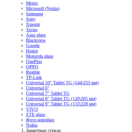
Meizu
Microsoft (Nokia)
Samsung
Sony
Xiaomi
Tecno
Asus glass
Blackview
Google
Honor
Motorola glass
OnePlus
OPPO
Realme
TP-Link
Universal 10" Tablet TG (144\253 мм)
Universal 6"
Universal 7" Tablet TG
Universal 8" Tablet TG (120\205 мм)
Universal 9" Tablet TG (133\228 мм)
VIVO
ZTE glass
Фото коробки
Nokia
Защитные стекла