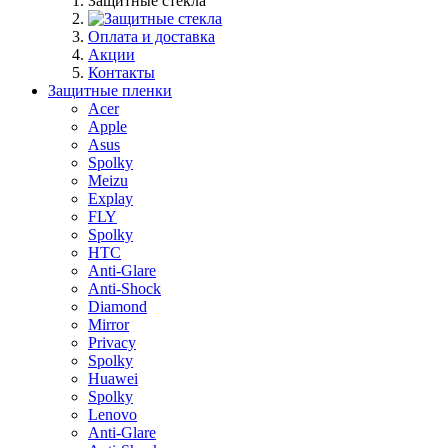
Защитные стекла
Оплата и доставка
Акции
Контакты
Защитные пленки
Acer
Apple
Asus
Spolky
Meizu
Explay
FLY
Spolky
HTC
Anti-Glare
Anti-Shock
Diamond
Mirror
Privacy
Spolky
Huawei
Spolky
Lenovo
Anti-Glare