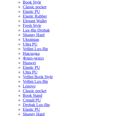
Book Style
Classic pocket
Elastic PU
Elastic Rubber
Elegant Wallet
Fresh Style
Lux-flip Drobak
Shaggy Hard
Ukrainian
Ultra PU
Vellini Lux-flip
Накладка
Флип-чехол
Huawei
Elastic PU
Ultra PU
Vellini Book Style
Vellini Lux-flip
Lenovo
Classic pocket
Book Stand
Cristall PU
Drobak Lux-flip
Elastic PU
Shaggy Hard