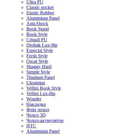
Ultra PU
Classic pocket
Elastic Rubber
Aluminium Panel
Anti-Shock
Book Stand
Book Style
Cristall PU
Drobak Lux-flip
Especial Style
Fresh Style
Oscar Style
Shaggy Hard
Simple Style
Titanium Panel
Ukrainian
Vellini Book Style
Vellini Lux-flip
Wonder
Накладка
Фліп чохол
Чохол 3D
Чохол-акумулятор
HTC
Aluminium Panel