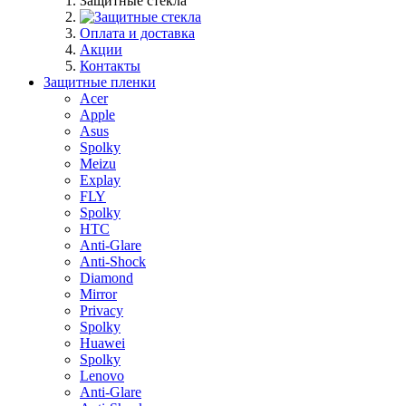
Защитные стекла
Оплата и доставка
Акции
Контакты
Защитные пленки
Acer
Apple
Asus
Spolky
Meizu
Explay
FLY
Spolky
HTC
Anti-Glare
Anti-Shock
Diamond
Mirror
Privacy
Spolky
Huawei
Spolky
Lenovo
Anti-Glare