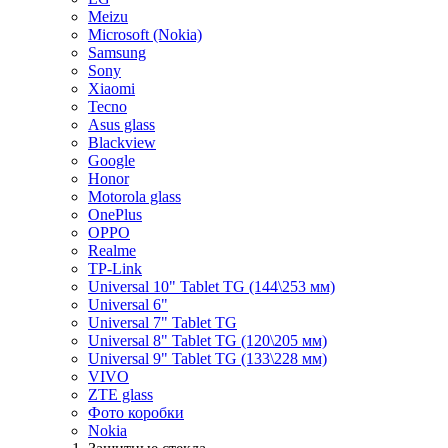
Meizu
Microsoft (Nokia)
Samsung
Sony
Xiaomi
Tecno
Asus glass
Blackview
Google
Honor
Motorola glass
OnePlus
OPPO
Realme
TP-Link
Universal 10" Tablet TG (144\253 мм)
Universal 6"
Universal 7" Tablet TG
Universal 8" Tablet TG (120\205 мм)
Universal 9" Tablet TG (133\228 мм)
VIVO
ZTE glass
Фото коробки
Nokia