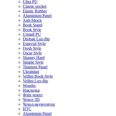
Ultra PU
Classic pocket
Elastic Rubber
Aluminium Panel
Anti-Shock
Book Stand
Book Style
Cristall PU
Drobak Lux-flip
Especial Style
Fresh Style
Oscar Style
Shaggy Hard
Simple Style
Titanium Panel
Ukrainian
Vellini Book Style
Vellini Lux-flip
Wonder
Накладка
Фліп чохол
Чохол 3D
Чохол-акумулятор
HTC
Aluminium Panel