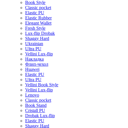
Book Style
Classic pocket
Elastic PU
Elastic Rubber
Elegant Wallet
Fresh Style
Lux-flip Drobak
Shaggy Hard
Ukrainian
Ultra PU
Vellini Lux-flip
Накладка
Флип-чехол
Huawei
Elastic PU
Ultra PU
Vellini Book Style
Vellini Lux-flip
Lenovo
Classic pocket
Book Stand
Cristall PU
Drobak Lux-flip
Elastic PU
Shaggy Hard