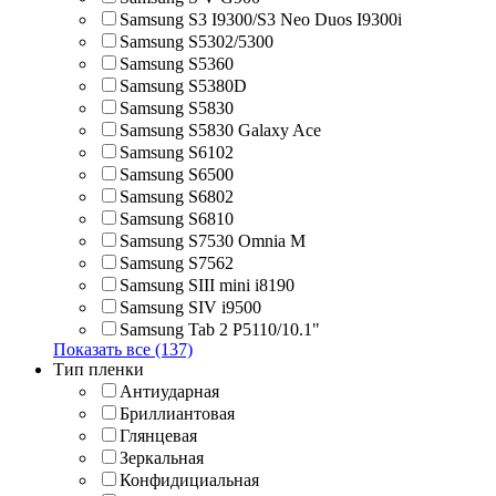
Samsung S3 I9300/S3 Neo Duos I9300i
Samsung S5302/5300
Samsung S5360
Samsung S5380D
Samsung S5830
Samsung S5830 Galaxy Ace
Samsung S6102
Samsung S6500
Samsung S6802
Samsung S6810
Samsung S7530 Omnia M
Samsung S7562
Samsung SIII mini i8190
Samsung SIV i9500
Samsung Tab 2 P5110/10.1"
Показать все (137)
Тип пленки
Антиударная
Бриллиантовая
Глянцевая
Зеркальная
Конфидициальная