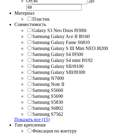
От
До
Материал
Пластик
Совместимость
Galaxy S3 Neo Duos I9300i
Samsung Galaxy Ace II I8160
Samsung Galaxy Fame S6810
Samsung Galaxy S III Mini NEO I8200
Samsung Galaxy S4 I9500
Samsung Galaxy S4 mini I9192
Samsung Galaxy SII/i9100
Samsung Galaxy SIII/I9300
Samsung N7000
Samsung Note II
Samsung S5660
Samsung S5690
Samsung S5830
Samsung S6802
Samsung S7562
Показать все (15)
Тип крепления
Фиксация по контуру