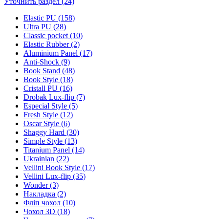
Уточнить раздел (24)
Elastic PU (158)
Ultra PU (28)
Classic pocket (10)
Elastic Rubber (2)
Aluminium Panel (17)
Anti-Shock (9)
Book Stand (48)
Book Style (18)
Cristall PU (16)
Drobak Lux-flip (7)
Especial Style (5)
Fresh Style (12)
Oscar Style (6)
Shaggy Hard (30)
Simple Style (13)
Titanium Panel (14)
Ukrainian (22)
Vellini Book Style (17)
Vellini Lux-flip (35)
Wonder (3)
Накладка (2)
Фліп чохол (10)
Чохол 3D (18)