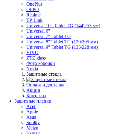
OnePlus
OPPO
Realme
TP-Link
Universal 10" Tablet TG (144\253 мм)
Universal 6"
Universal 7" Tablet TG
Universal 8" Tablet TG (120\205 мм)
Universal 9" Tablet TG (133\228 мм)
VIVO
ZTE glass
Фото коробки
Nokia
Защитные стекла
Оплата и доставка
Акции
Контакты
Защитные пленки
Acer
Apple
Asus
Spolky
Meizu
Explay