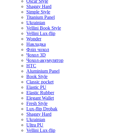
Oscar Style
Shaggy Hard
Simple Style
Titanium Panel
Ukrainian
Vellini Book Style
Vellini Lux-flip
Wonder
Накладка
Фліп чохол
Чохол 3D
Чохол-акумулятор
HTC
Aluminium Panel
Book Style
Classic pocket
Elastic PU
Elastic Rubber
Elegant Wallet
Fresh Style
Lux-flip Drobak
Shaggy Hard
Ukrainian
Ultra PU
Vellini Lux-flip