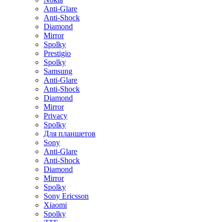
Anti-Glare
Anti-Shock
Diamond
Mirror
Spolky
Prestigio
Spolky
Samsung
Anti-Glare
Anti-Shock
Diamond
Mirror
Privacy
Spolky
Для планшетов
Sony
Anti-Glare
Anti-Shock
Diamond
Mirror
Spolky
Sony Ericsson
Xiaomi
Spolky