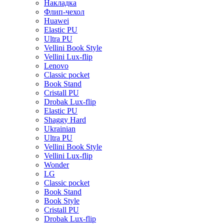
Накладка
Флип-чехол
Huawei
Elastic PU
Ultra PU
Vellini Book Style
Vellini Lux-flip
Lenovo
Classic pocket
Book Stand
Cristall PU
Drobak Lux-flip
Elastic PU
Shaggy Hard
Ukrainian
Ultra PU
Vellini Book Style
Vellini Lux-flip
Wonder
LG
Classic pocket
Book Stand
Book Style
Cristall PU
Drobak Lux-flip