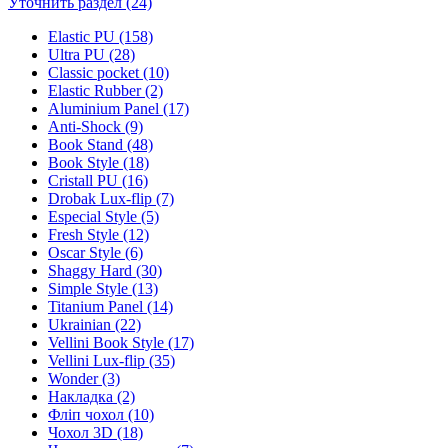
Уточнить раздел (24)
Elastic PU (158)
Ultra PU (28)
Classic pocket (10)
Elastic Rubber (2)
Aluminium Panel (17)
Anti-Shock (9)
Book Stand (48)
Book Style (18)
Cristall PU (16)
Drobak Lux-flip (7)
Especial Style (5)
Fresh Style (12)
Oscar Style (6)
Shaggy Hard (30)
Simple Style (13)
Titanium Panel (14)
Ukrainian (22)
Vellini Book Style (17)
Vellini Lux-flip (35)
Wonder (3)
Накладка (2)
Фліп чохол (10)
Чохол 3D (18)