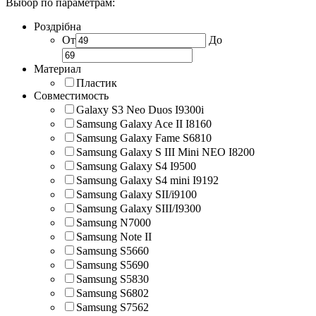
Выбор по параметрам:
Роздрібна
От
До
Материал
Пластик
Совместимость
Galaxy S3 Neo Duos I9300i
Samsung Galaxy Ace II I8160
Samsung Galaxy Fame S6810
Samsung Galaxy S III Mini NEO I8200
Samsung Galaxy S4 I9500
Samsung Galaxy S4 mini I9192
Samsung Galaxy SII/i9100
Samsung Galaxy SIII/I9300
Samsung N7000
Samsung Note II
Samsung S5660
Samsung S5690
Samsung S5830
Samsung S6802
Samsung S7562