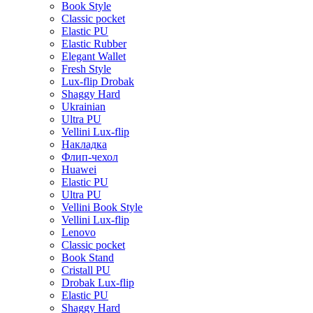
Book Style
Classic pocket
Elastic PU
Elastic Rubber
Elegant Wallet
Fresh Style
Lux-flip Drobak
Shaggy Hard
Ukrainian
Ultra PU
Vellini Lux-flip
Накладка
Флип-чехол
Huawei
Elastic PU
Ultra PU
Vellini Book Style
Vellini Lux-flip
Lenovo
Classic pocket
Book Stand
Cristall PU
Drobak Lux-flip
Elastic PU
Shaggy Hard