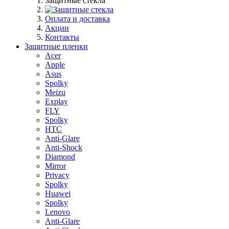
Защитные стекла
Оплата и доставка
Акции
Контакты
Защитные пленки
Acer
Apple
Asus
Spolky
Meizu
Explay
FLY
Spolky
HTC
Anti-Glare
Anti-Shock
Diamond
Mirror
Privacy
Spolky
Huawei
Spolky
Lenovo
Anti-Glare