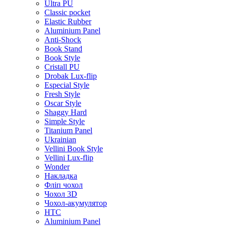
Ultra PU
Classic pocket
Elastic Rubber
Aluminium Panel
Anti-Shock
Book Stand
Book Style
Cristall PU
Drobak Lux-flip
Especial Style
Fresh Style
Oscar Style
Shaggy Hard
Simple Style
Titanium Panel
Ukrainian
Vellini Book Style
Vellini Lux-flip
Wonder
Накладка
Фліп чохол
Чохол 3D
Чохол-акумулятор
HTC
Aluminium Panel