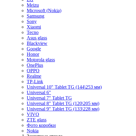
Meizu
Microsoft (Nokia)
Samsung
Sony
Xiaomi
Tecno
Asus glass
Blackview
Google
Honor
Motorola glass
OnePlus
OPPO
Realme
TP-Link
Universal 10" Tablet TG (144\253 мм)
Universal 6"
Universal 7" Tablet TG
Universal 8" Tablet TG (120\205 мм)
Universal 9" Tablet TG (133\228 мм)
VIVO
ZTE glass
Фото коробки
Nokia