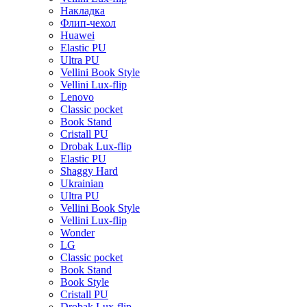
Накладка
Флип-чехол
Huawei
Elastic PU
Ultra PU
Vellini Book Style
Vellini Lux-flip
Lenovo
Classic pocket
Book Stand
Cristall PU
Drobak Lux-flip
Elastic PU
Shaggy Hard
Ukrainian
Ultra PU
Vellini Book Style
Vellini Lux-flip
Wonder
LG
Classic pocket
Book Stand
Book Style
Cristall PU
Drobak Lux-flip