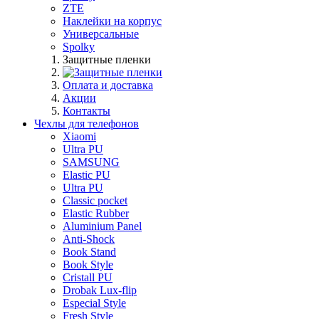
ZTE
Наклейки на корпус
Универсальные
Spolky
Защитные пленки
Оплата и доставка
Акции
Контакты
Чехлы для телефонов
Xiaomi
Ultra PU
SAMSUNG
Elastic PU
Ultra PU
Classic pocket
Elastic Rubber
Aluminium Panel
Anti-Shock
Book Stand
Book Style
Cristall PU
Drobak Lux-flip
Especial Style
Fresh Style