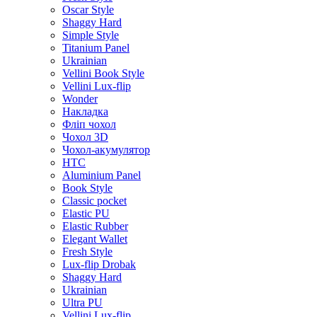
Oscar Style
Shaggy Hard
Simple Style
Titanium Panel
Ukrainian
Vellini Book Style
Vellini Lux-flip
Wonder
Накладка
Фліп чохол
Чохол 3D
Чохол-акумулятор
HTC
Aluminium Panel
Book Style
Classic pocket
Elastic PU
Elastic Rubber
Elegant Wallet
Fresh Style
Lux-flip Drobak
Shaggy Hard
Ukrainian
Ultra PU
Vellini Lux-flip