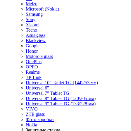
Meizu
Microsoft (Nokia)
Samsung
Sony
Xiaomi
Tecno
Asus glass
Blackview
Google
Honor
Motorola glass
OnePlus
OPPO
Realme
TP-Link
Universal 10" Tablet TG (144\253 мм)
Universal 6"
Universal 7" Tablet TG
Universal 8" Tablet TG (120\205 мм)
Universal 9" Tablet TG (133\228 мм)
VIVO
ZTE glass
Фото коробки
Nokia
Защитные стекла