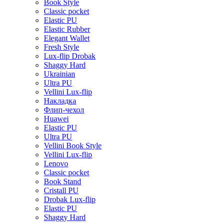
Book Style
Classic pocket
Elastic PU
Elastic Rubber
Elegant Wallet
Fresh Style
Lux-flip Drobak
Shaggy Hard
Ukrainian
Ultra PU
Vellini Lux-flip
Накладка
Флип-чехол
Huawei
Elastic PU
Ultra PU
Vellini Book Style
Vellini Lux-flip
Lenovo
Classic pocket
Book Stand
Cristall PU
Drobak Lux-flip
Elastic PU
Shaggy Hard