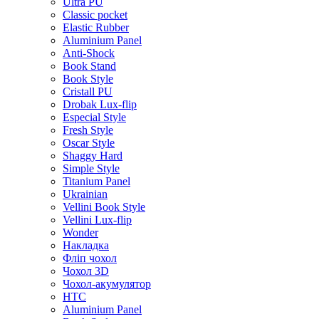
Ultra PU
Classic pocket
Elastic Rubber
Aluminium Panel
Anti-Shock
Book Stand
Book Style
Cristall PU
Drobak Lux-flip
Especial Style
Fresh Style
Oscar Style
Shaggy Hard
Simple Style
Titanium Panel
Ukrainian
Vellini Book Style
Vellini Lux-flip
Wonder
Накладка
Фліп чохол
Чохол 3D
Чохол-акумулятор
HTC
Aluminium Panel