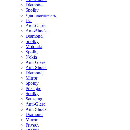
Diamond
Spolky
Для планшетов
LG
Anti-Glare
Anti-Shock
Diamond
Spolky
Motorola
Spolky
Nokia
Anti-Glare
Anti-Shock
Diamond
Mirror
Spolky
Prestigio
Spolky
Samsung
Anti-Glare
Anti-Shock
Diamond
Mirror
Privacy