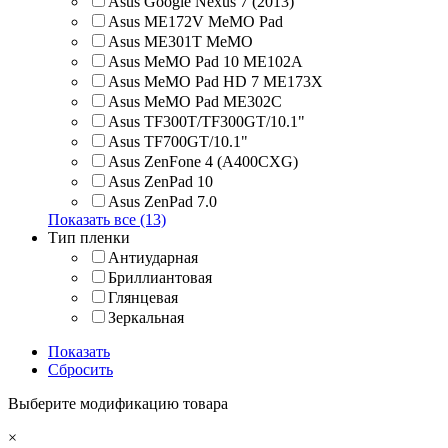
Asus Google Nexus 7 (2013)
Asus ME172V MeMO Pad
Asus ME301T MeMO
Asus MeMO Pad 10 ME102A
Asus MeMO Pad HD 7 ME173X
Asus MeMO Pad ME302C
Asus TF300T/TF300GT/10.1"
Asus TF700GT/10.1"
Asus ZenFone 4 (A400CXG)
Asus ZenPad 10
Asus ZenPad 7.0
Показать все (13)
Тип пленки
Антиударная
Бриллиантовая
Глянцевая
Зеркальная
Показать
Сбросить
Выберите модификацию товара
×