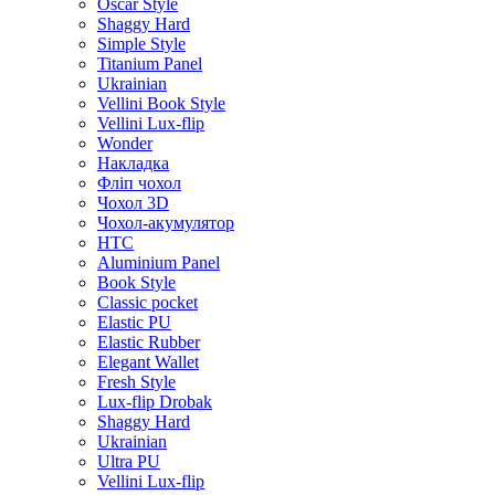
Oscar Style
Shaggy Hard
Simple Style
Titanium Panel
Ukrainian
Vellini Book Style
Vellini Lux-flip
Wonder
Накладка
Фліп чохол
Чохол 3D
Чохол-акумулятор
HTC
Aluminium Panel
Book Style
Classic pocket
Elastic PU
Elastic Rubber
Elegant Wallet
Fresh Style
Lux-flip Drobak
Shaggy Hard
Ukrainian
Ultra PU
Vellini Lux-flip