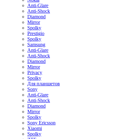
Anti-Glare
Anti-Shock
Diamond
Mirror
Spolky
Prestigio
Spolky
Samsung
Anti-Glare
Anti-Shock
Diamond
Mirror
Privacy
Spolky
Для планшетов
Sony
Anti-Glare
Anti-Shock
Diamond
Mirror
Spolky
Sony Ericsson
Xiaomi
Spolky