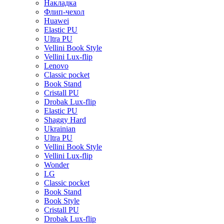
Накладка
Флип-чехол
Huawei
Elastic PU
Ultra PU
Vellini Book Style
Vellini Lux-flip
Lenovo
Classic pocket
Book Stand
Cristall PU
Drobak Lux-flip
Elastic PU
Shaggy Hard
Ukrainian
Ultra PU
Vellini Book Style
Vellini Lux-flip
Wonder
LG
Classic pocket
Book Stand
Book Style
Cristall PU
Drobak Lux-flip