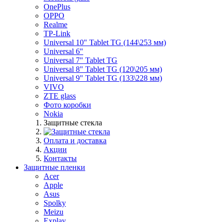
OnePlus
OPPO
Realme
TP-Link
Universal 10" Tablet TG (144\253 мм)
Universal 6"
Universal 7" Tablet TG
Universal 8" Tablet TG (120\205 мм)
Universal 9" Tablet TG (133\228 мм)
VIVO
ZTE glass
Фото коробки
Nokia
Защитные стекла
Оплата и доставка
Акции
Контакты
Защитные пленки
Acer
Apple
Asus
Spolky
Meizu
Explay