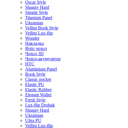
Oscar Style
Shaggy Hard
Simple Style
Titanium Panel
Ukrainian
Vellini Book Style
Vellini Lux-flip
Wonder
Накладка
Фліп чохол
Чохол 3D
Чохол-акумулятор
HTC
Aluminium Panel
Book Style
Classic pocket
Elastic PU
Elastic Rubber
Elegant Wallet
Fresh Style
Lux-flip Drobak
Shaggy Hard
Ukrainian
Ultra PU
Vellini Lux-flip