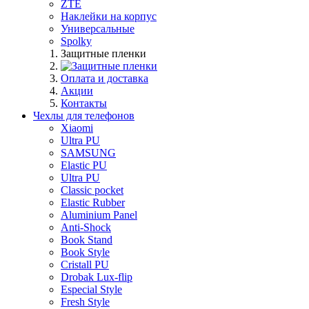
ZTE
Наклейки на корпус
Универсальные
Spolky
Защитные пленки
Оплата и доставка
Акции
Контакты
Чехлы для телефонов
Xiaomi
Ultra PU
SAMSUNG
Elastic PU
Ultra PU
Classic pocket
Elastic Rubber
Aluminium Panel
Anti-Shock
Book Stand
Book Style
Cristall PU
Drobak Lux-flip
Especial Style
Fresh Style