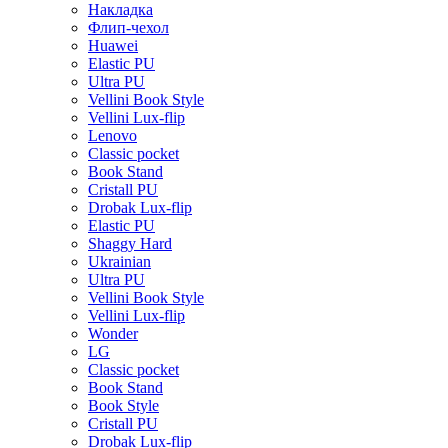
Накладка
Флип-чехол
Huawei
Elastic PU
Ultra PU
Vellini Book Style
Vellini Lux-flip
Lenovo
Classic pocket
Book Stand
Cristall PU
Drobak Lux-flip
Elastic PU
Shaggy Hard
Ukrainian
Ultra PU
Vellini Book Style
Vellini Lux-flip
Wonder
LG
Classic pocket
Book Stand
Book Style
Cristall PU
Drobak Lux-flip