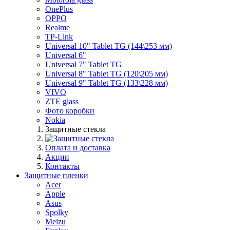
OnePlus
OPPO
Realme
TP-Link
Universal 10" Tablet TG (144\253 мм)
Universal 6"
Universal 7" Tablet TG
Universal 8" Tablet TG (120\205 мм)
Universal 9" Tablet TG (133\228 мм)
VIVO
ZTE glass
Фото коробки
Nokia
Защитные стекла
Оплата и доставка
Акции
Контакты
Защитные пленки
Acer
Apple
Asus
Spolky
Meizu