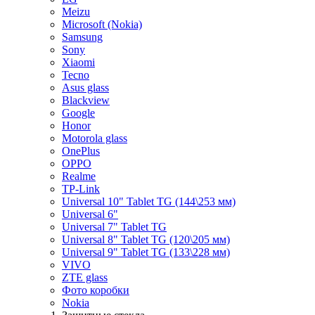
Meizu
Microsoft (Nokia)
Samsung
Sony
Xiaomi
Tecno
Asus glass
Blackview
Google
Honor
Motorola glass
OnePlus
OPPO
Realme
TP-Link
Universal 10" Tablet TG (144\253 мм)
Universal 6"
Universal 7" Tablet TG
Universal 8" Tablet TG (120\205 мм)
Universal 9" Tablet TG (133\228 мм)
VIVO
ZTE glass
Фото коробки
Nokia