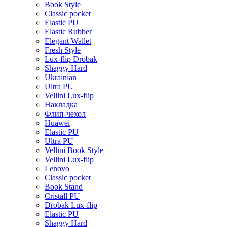
Book Style
Classic pocket
Elastic PU
Elastic Rubber
Elegant Wallet
Fresh Style
Lux-flip Drobak
Shaggy Hard
Ukrainian
Ultra PU
Vellini Lux-flip
Накладка
Флип-чехол
Huawei
Elastic PU
Ultra PU
Vellini Book Style
Vellini Lux-flip
Lenovo
Classic pocket
Book Stand
Cristall PU
Drobak Lux-flip
Elastic PU
Shaggy Hard