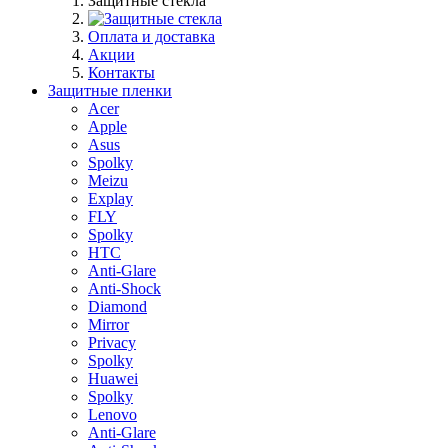
Защитные стекла
Оплата и доставка
Акции
Контакты
Защитные пленки
Acer
Apple
Asus
Spolky
Meizu
Explay
FLY
Spolky
HTC
Anti-Glare
Anti-Shock
Diamond
Mirror
Privacy
Spolky
Huawei
Spolky
Lenovo
Anti-Glare