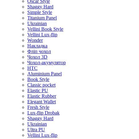
Oscar Style
Shaggy Hard
Simple Style
Titanium Panel
Ukrainian
Vellini Book Style
Vellini Lux-flip
Wonder
Накладка
Фліп чохол
Чохол 3D
Чохол-акумулятор
HTC
Aluminium Panel
Book Style
Classic pocket
Elastic PU
Elastic Rubber
Elegant Wallet
Fresh Style
Lux-flip Drobak
Shaggy Hard
Ukrainian
Ultra PU
Vellini Lux-flip