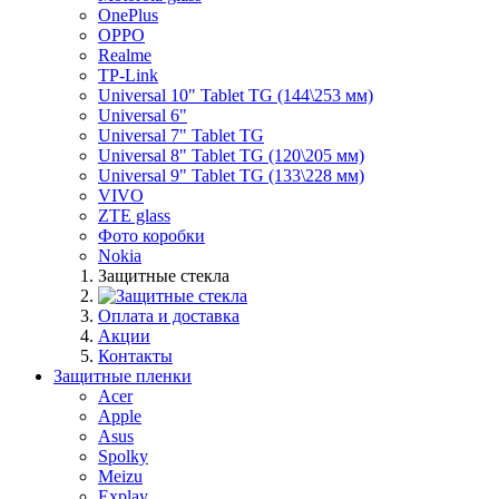
OnePlus
OPPO
Realme
TP-Link
Universal 10" Tablet TG (144\253 мм)
Universal 6"
Universal 7" Tablet TG
Universal 8" Tablet TG (120\205 мм)
Universal 9" Tablet TG (133\228 мм)
VIVO
ZTE glass
Фото коробки
Nokia
Защитные стекла
Оплата и доставка
Акции
Контакты
Защитные пленки
Acer
Apple
Asus
Spolky
Meizu
Explay