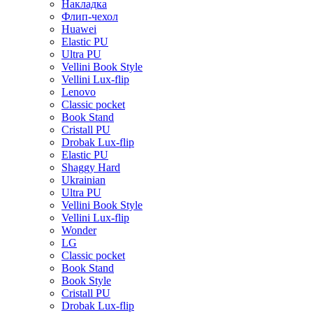
Накладка
Флип-чехол
Huawei
Elastic PU
Ultra PU
Vellini Book Style
Vellini Lux-flip
Lenovo
Classic pocket
Book Stand
Cristall PU
Drobak Lux-flip
Elastic PU
Shaggy Hard
Ukrainian
Ultra PU
Vellini Book Style
Vellini Lux-flip
Wonder
LG
Classic pocket
Book Stand
Book Style
Cristall PU
Drobak Lux-flip