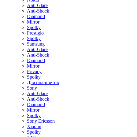
Anti-Glare
Anti-Shock
Diamond
Mirror
Spolky
Prestigio
Spolky
Samsung
Anti-Glare
Anti-Shock
Diamond
Mirror
Privacy
Spolky
Для планшетов
Sony
Anti-Glare
Anti-Shock
Diamond
Mirror
Spolky
Sony Ericsson
Xiaomi
Spolky