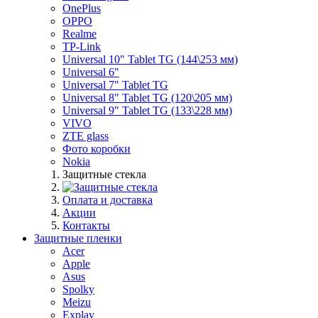
OnePlus
OPPO
Realme
TP-Link
Universal 10" Tablet TG (144\253 мм)
Universal 6"
Universal 7" Tablet TG
Universal 8" Tablet TG (120\205 мм)
Universal 9" Tablet TG (133\228 мм)
VIVO
ZTE glass
Фото коробки
Nokia
Защитные стекла
Оплата и доставка
Акции
Контакты
Защитные пленки
Acer
Apple
Asus
Spolky
Meizu
Explay