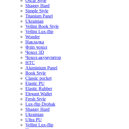
Oscar Style
Shaggy Hard
Simple Style
Titanium Panel
Ukrainian
Vellini Book Style
Vellini Lux-flip
Wonder
Накладка
Фліп чохол
Чохол 3D
Чохол-акумулятор
HTC
Aluminium Panel
Book Style
Classic pocket
Elastic PU
Elastic Rubber
Elegant Wallet
Fresh Style
Lux-flip Drobak
Shaggy Hard
Ukrainian
Ultra PU
Vellini Lux-flip