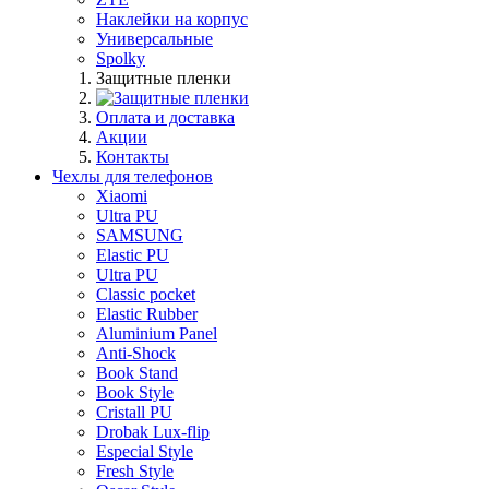
Наклейки на корпус
Универсальные
Spolky
Защитные пленки
Оплата и доставка
Акции
Контакты
Чехлы для телефонов
Xiaomi
Ultra PU
SAMSUNG
Elastic PU
Ultra PU
Classic pocket
Elastic Rubber
Aluminium Panel
Anti-Shock
Book Stand
Book Style
Cristall PU
Drobak Lux-flip
Especial Style
Fresh Style