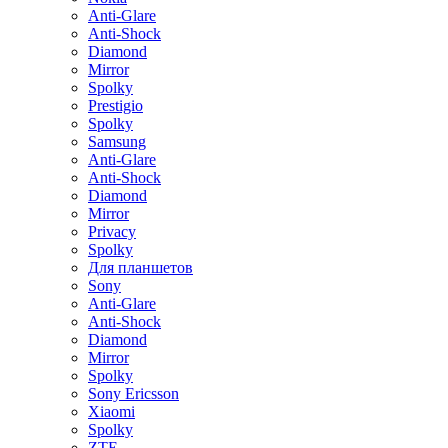
Anti-Glare
Anti-Shock
Diamond
Mirror
Spolky
Prestigio
Spolky
Samsung
Anti-Glare
Anti-Shock
Diamond
Mirror
Privacy
Spolky
Для планшетов
Sony
Anti-Glare
Anti-Shock
Diamond
Mirror
Spolky
Sony Ericsson
Xiaomi
Spolky
ZTE