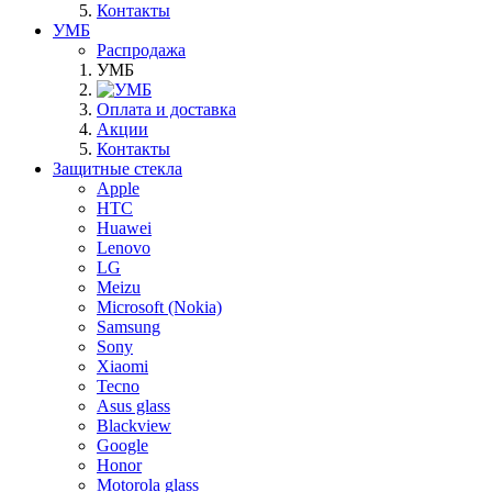
Контакты
УМБ
Распродажа
УМБ
Оплата и доставка
Акции
Контакты
Защитные стекла
Apple
HTC
Huawei
Lenovo
LG
Meizu
Microsoft (Nokia)
Samsung
Sony
Xiaomi
Tecno
Asus glass
Blackview
Google
Honor
Motorola glass