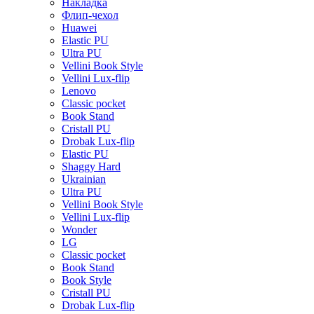
Накладка
Флип-чехол
Huawei
Elastic PU
Ultra PU
Vellini Book Style
Vellini Lux-flip
Lenovo
Classic pocket
Book Stand
Cristall PU
Drobak Lux-flip
Elastic PU
Shaggy Hard
Ukrainian
Ultra PU
Vellini Book Style
Vellini Lux-flip
Wonder
LG
Classic pocket
Book Stand
Book Style
Cristall PU
Drobak Lux-flip