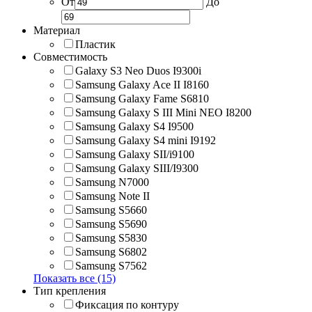
От
До
Материал
Пластик
Совместимость
Galaxy S3 Neo Duos I9300i
Samsung Galaxy Ace II I8160
Samsung Galaxy Fame S6810
Samsung Galaxy S III Mini NEO I8200
Samsung Galaxy S4 I9500
Samsung Galaxy S4 mini I9192
Samsung Galaxy SII/i9100
Samsung Galaxy SIII/I9300
Samsung N7000
Samsung Note II
Samsung S5660
Samsung S5690
Samsung S5830
Samsung S6802
Samsung S7562
Показать все (15)
Тип крепления
Фиксация по контуру