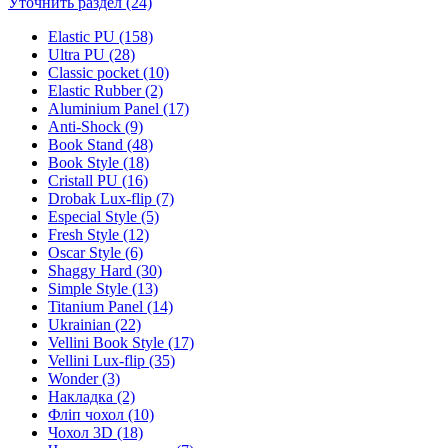
Уточнить раздел (24)
Elastic PU (158)
Ultra PU (28)
Classic pocket (10)
Elastic Rubber (2)
Aluminium Panel (17)
Anti-Shock (9)
Book Stand (48)
Book Style (18)
Cristall PU (16)
Drobak Lux-flip (7)
Especial Style (5)
Fresh Style (12)
Oscar Style (6)
Shaggy Hard (30)
Simple Style (13)
Titanium Panel (14)
Ukrainian (22)
Vellini Book Style (17)
Vellini Lux-flip (35)
Wonder (3)
Накладка (2)
Фліп чохол (10)
Чохол 3D (18)