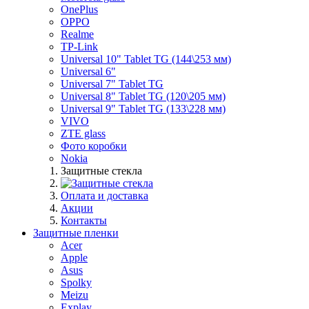
OnePlus
OPPO
Realme
TP-Link
Universal 10" Tablet TG (144\253 мм)
Universal 6"
Universal 7" Tablet TG
Universal 8" Tablet TG (120\205 мм)
Universal 9" Tablet TG (133\228 мм)
VIVO
ZTE glass
Фото коробки
Nokia
Защитные стекла
Оплата и доставка
Акции
Контакты
Защитные пленки
Acer
Apple
Asus
Spolky
Meizu
Explay