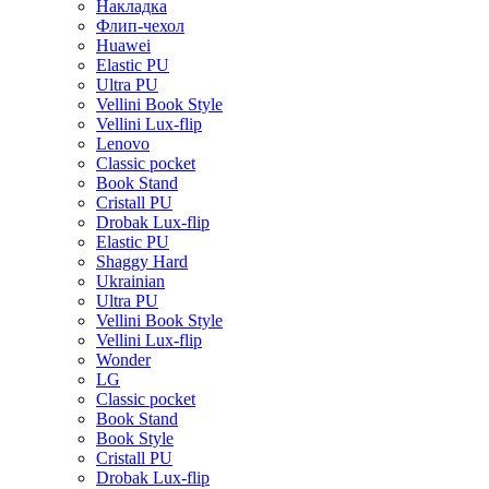
Накладка
Флип-чехол
Huawei
Elastic PU
Ultra PU
Vellini Book Style
Vellini Lux-flip
Lenovo
Classic pocket
Book Stand
Cristall PU
Drobak Lux-flip
Elastic PU
Shaggy Hard
Ukrainian
Ultra PU
Vellini Book Style
Vellini Lux-flip
Wonder
LG
Classic pocket
Book Stand
Book Style
Cristall PU
Drobak Lux-flip