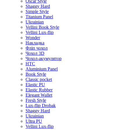
Oscar Style
Shaggy Hard
Simple Style
Titanium Panel
Ukrainian
Vellini Book Style
Vellini Lux-flip
Wonder
Накладка
Фліп чохол
Чохол 3D
Чохол-акумулятор
HTC
Aluminium Panel
Book Style
Classic pocket
Elastic PU
Elastic Rubber
Elegant Wallet
Fresh Style
Lux-flip Drobak
Shaggy Hard
Ukrainian
Ultra PU
Vellini Lux-flip