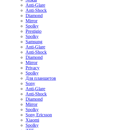
Anti-Glare
Anti-Shock
Diamond
Mirror
Spolky
Prestigio
Spolky
Samsung
Anti-Glare
Anti-Shock
Diamond
Mirror
Privacy
Spolky
Для планшетов
Sony
Anti-Glare
Anti-Shock
Diamond
Mirror
Spolky
Sony Ericsson
Xiaomi
Spolky