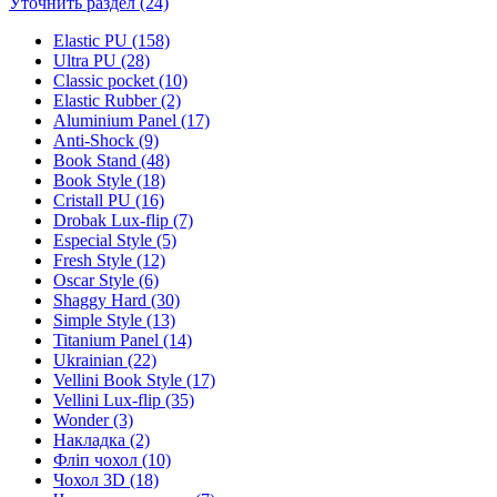
Уточнить раздел (24)
Elastic PU (158)
Ultra PU (28)
Classic pocket (10)
Elastic Rubber (2)
Aluminium Panel (17)
Anti-Shock (9)
Book Stand (48)
Book Style (18)
Cristall PU (16)
Drobak Lux-flip (7)
Especial Style (5)
Fresh Style (12)
Oscar Style (6)
Shaggy Hard (30)
Simple Style (13)
Titanium Panel (14)
Ukrainian (22)
Vellini Book Style (17)
Vellini Lux-flip (35)
Wonder (3)
Накладка (2)
Фліп чохол (10)
Чохол 3D (18)