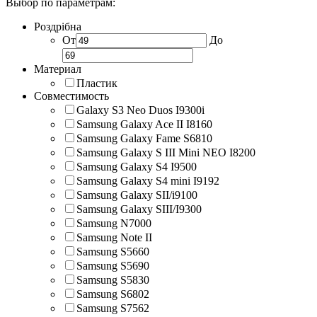
Выбор по параметрам:
Роздрібна
От
До
Материал
Пластик
Совместимость
Galaxy S3 Neo Duos I9300i
Samsung Galaxy Ace II I8160
Samsung Galaxy Fame S6810
Samsung Galaxy S III Mini NEO I8200
Samsung Galaxy S4 I9500
Samsung Galaxy S4 mini I9192
Samsung Galaxy SII/i9100
Samsung Galaxy SIII/I9300
Samsung N7000
Samsung Note II
Samsung S5660
Samsung S5690
Samsung S5830
Samsung S6802
Samsung S7562