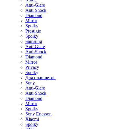
Anti-Glare
Anti-Shock
Diamond
Mirror
Spolky
Prestigio
Spolky
Samsung
Anti-Glare
Anti-Shock
Diamond
Mirror
Privacy
Spolky
Для планшетов
Sony
Anti-Glare
Anti-Shock
Diamond
Mirror
Spolky
Sony Ericsson
Xiaomi
Spolky