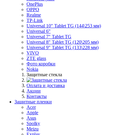
OnePlus
OPPO
Realme
TP-Link
Universal 10" Tablet TG (144\253 мм)
Universal 6"
Universal 7" Tablet TG
Universal 8" Tablet TG (120\205 мм)
Universal 9" Tablet TG (133\228 мм)
VIVO
ZTE glass
Фото коробки
Nokia
Защитные стекла
Оплата и доставка
Акции
Контакты
Защитные пленки
Acer
Apple
Asus
Spolky
Meizu
Explay