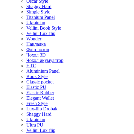
Oscar Style
Shaggy Hard
Simple Style
Titanium Panel
Ukrainian
Vellini Book Style
Vellini Lux-flip
Wonder
Накладка
Фліп чохол
Чохол 3D
Чохол-акумулятор
HTC
Aluminium Panel
Book Style
Classic pocket
Elastic PU
Elastic Rubber
Elegant Wallet
Fresh Style
Lux-flip Drobak
Shaggy Hard
Ukrainian
Ultra PU
Vellini Lux-flip