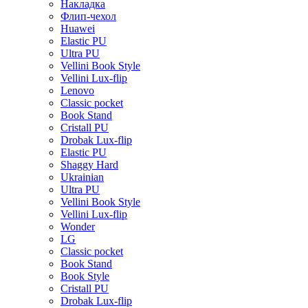
Накладка
Флип-чехол
Huawei
Elastic PU
Ultra PU
Vellini Book Style
Vellini Lux-flip
Lenovo
Classic pocket
Book Stand
Cristall PU
Drobak Lux-flip
Elastic PU
Shaggy Hard
Ukrainian
Ultra PU
Vellini Book Style
Vellini Lux-flip
Wonder
LG
Classic pocket
Book Stand
Book Style
Cristall PU
Drobak Lux-flip