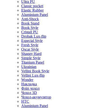
Ultra PU
Classic pocket
Elastic Rubber
Aluminium Panel
Anti-Shock
Book Stand
Book Style
Cristall PU
Drobak Lux-flip
Especial Style
Fresh Style
Oscar Style
Shaggy Hard
Simple Style
Titanium Panel
Ukrainian
Vellini Book Style
Vellini Lux-flip
Wonder
Накладка
Фліп чохол
Чохол 3D
Чохол-акумулятор
HTC
Aluminium Panel