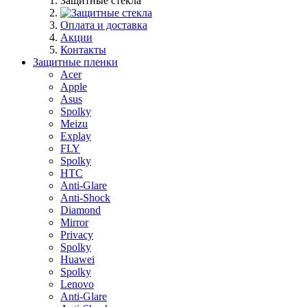
Защитные стекла
Оплата и доставка
Акции
Контакты
Защитные пленки
Acer
Apple
Asus
Spolky
Meizu
Explay
FLY
Spolky
HTC
Anti-Glare
Anti-Shock
Diamond
Mirror
Privacy
Spolky
Huawei
Spolky
Lenovo
Anti-Glare