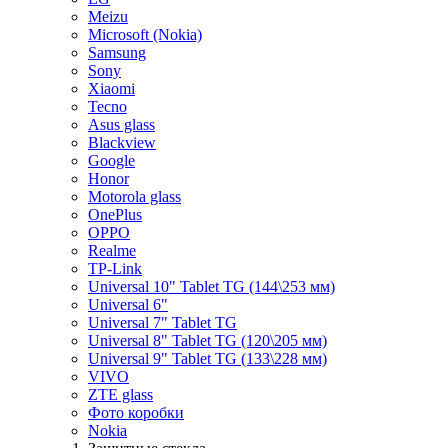
Meizu
Microsoft (Nokia)
Samsung
Sony
Xiaomi
Tecno
Asus glass
Blackview
Google
Honor
Motorola glass
OnePlus
OPPO
Realme
TP-Link
Universal 10" Tablet TG (144\253 мм)
Universal 6"
Universal 7" Tablet TG
Universal 8" Tablet TG (120\205 мм)
Universal 9" Tablet TG (133\228 мм)
VIVO
ZTE glass
Фото коробки
Nokia