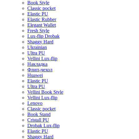
Book Style
Classic pocket
Elastic PU
Elastic Rubber
Elegant Wallet
Fresh Style
Lux-flip Drobak
Shaggy Hard
Ukrainian
Ultra PU
Vellini Lux-flip
Накладка
Флип-чехол
Huawei
Elastic PU
Ultra PU
Vellini Book Style
Vellini Lux-flip
Lenovo
Classic pocket
Book Stand
Cristall PU
Drobak Lux-flip
Elastic PU
Shaggy Hard