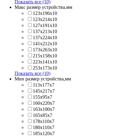
Показать все (10)
Макс размер устройства,мм
123х196х10
123х214x10
127х191х10
137х213х10
137х224x10
141х212х10
173х263x10
215х158x10
223х141x10
253х173x10
Показать все (10)
Мин размер устройства,мм
113x177x7
145x217x7
155x95x7
160x220x7
163x100x7
165x85x7
178x110x7
180x110x7
185x120x7