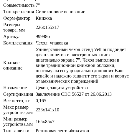
Совместимость
7"
Тип крепления
Силиконовое основание
Форм-фактор
Книжка
Размеры
226х155x17
товара, мм
Артикул
999986
Комплектация
Чехол, упаковка
Универсальный чехол-стенд Vellini подойдет
для планшетов и электронных книг с
диагональю экрана 7". Чехол выполнен в
Краткое
виде традиционной книжной обложки,
описание
поэтому аксессуар идеально дополнит Ваш
девайс и надежно защитит его экран и корпус
от механических повреждений.
Назначение
Декор, защита устройства
Сертификация
Заключение СЭС 56527 от 26.06.2013
Вес нетто, кг
0,165
Макс размер
223х141x10
устройства,мм
Мин размер
165x85x7
устройства,мм
Тип защелки
Резиновая лента-фиксатор