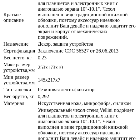
для планшетов и электронных книг с
диагональю экрана 10"-10.1". Чехол
Краткое
выполнен в виде традиционной книжной
описание
обложки, поэтому аксессуар идеально
дополнит Ваш девайс и надежно защитит его
экран и корпус от механических
повреждений.
Назначение
Декор, защита устройства
Сертификация
Заключение СЭС 56527 от 26.06.2013
Вес нетто, кг
0,23
Макс размер
253х173x10
устройства,мм
Мин размер
145x217x7
устройства,мм
Тип защелки
Резиновая лента-фиксатор
Вес брутто, кг
0,292
Материал
Искусственная кожа, микрофибра, силикон
Универсальный чехол-стенд Vellini подойдет
для планшетов и электронных книг с
диагональю экрана 10"-10.1". Чехол
выполнен в виде традиционной книжной
обложки, поэтому аксессуар идеально
дополнит Ваш девайс и надежно защитит его