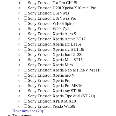
Sony Ericsson Txt Pro CK15i
Sony Ericsson U20i Xperia X10 mini Pro
Sony Ericsson U5i Vivaz
Sony Ericsson U8i Vivaz Pro
Sony Ericsson W100i Spiro
Sony Ericsson W20i Zylo
Sony Ericsson Xperia Acro S
Sony Ericsson Xperia Active ST17i
Sony Ericsson Xperia arc LT15i
Sony Ericsson Xperia arc S LT18i
Sony Ericsson Xperia Ion LT 28i
Sony Ericsson Xperia Mini ST15i
Sony Ericsson Xperia Miro
Sony Ericsson Xperia Neo MT15i/V MT11i
Sony Ericsson Xperia neo V
Sony Ericsson Xperia Pro
Sony Ericsson Xperia Pro MK16
Sony Ericsson Xperia ray ST18i
Sony Ericsson Xperia Tipo dual (ST 21i)
Sony Ericsson XPERIA X10
Sony Ericsson Yendo W150i
Показать все (29)
Тип пленки