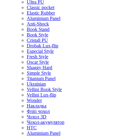
Ultra PU
Classic pocket
Elastic Rubber
Aluminium Panel
Anti-Shock
Book Stand
Book Style
Cristall PU
Drobak Lux-flip
Especial Style
Fresh Style
Oscar Style
Shaggy Hard
Simple Style
Titanium Panel
Ukrainian
Vellini Book Style
Vellini Lux-flip
Wonder
Накладка
Фліп чохол
Чохол 3D
Чохол-акумулятор
HTC
Aluminium Panel