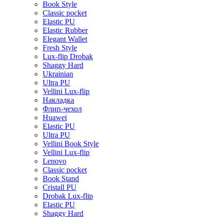
Book Style
Classic pocket
Elastic PU
Elastic Rubber
Elegant Wallet
Fresh Style
Lux-flip Drobak
Shaggy Hard
Ukrainian
Ultra PU
Vellini Lux-flip
Накладка
Флип-чехол
Huawei
Elastic PU
Ultra PU
Vellini Book Style
Vellini Lux-flip
Lenovo
Classic pocket
Book Stand
Cristall PU
Drobak Lux-flip
Elastic PU
Shaggy Hard