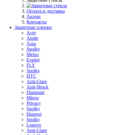
Защитные стекла
Оплата и доставка
Акции
Контакты
Защитные пленки
Acer
Apple
Asus
Spolky
Meizu
Explay
FLY
Spolky
HTC
Anti-Glare
Anti-Shock
Diamond
Mirror
Privacy
Spolky
Huawei
Spolky
Lenovo
Anti-Glare