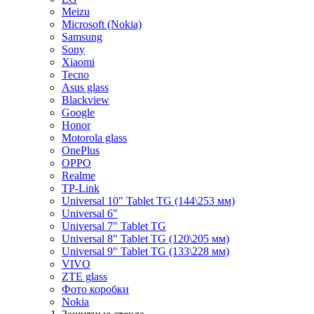
Meizu
Microsoft (Nokia)
Samsung
Sony
Xiaomi
Tecno
Asus glass
Blackview
Google
Honor
Motorola glass
OnePlus
OPPO
Realme
TP-Link
Universal 10" Tablet TG (144\253 мм)
Universal 6"
Universal 7" Tablet TG
Universal 8" Tablet TG (120\205 мм)
Universal 9" Tablet TG (133\228 мм)
VIVO
ZTE glass
Фото коробки
Nokia