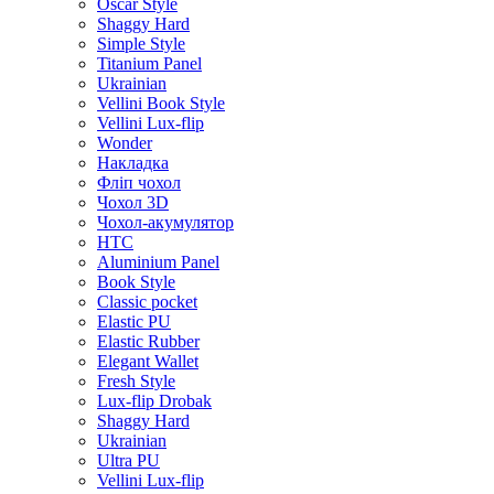
Oscar Style
Shaggy Hard
Simple Style
Titanium Panel
Ukrainian
Vellini Book Style
Vellini Lux-flip
Wonder
Накладка
Фліп чохол
Чохол 3D
Чохол-акумулятор
HTC
Aluminium Panel
Book Style
Classic pocket
Elastic PU
Elastic Rubber
Elegant Wallet
Fresh Style
Lux-flip Drobak
Shaggy Hard
Ukrainian
Ultra PU
Vellini Lux-flip