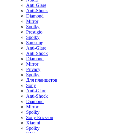
Anti-Glare
Anti-Shock
Diamond
Mirror
Spolky
Prestigio
Spolky
Samsung
Anti-Glare
Anti-Shock
Diamond
Mirror
Privacy
Spolky
Для планшетов
Sony
Anti-Glare
Anti-Shock
Diamond
Mirror
Spolky
Sony Ericsson
Xiaomi
Spolky