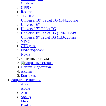
OnePlus
OPPO
Realme
TP-Link
Universal 10" Tablet TG (144\253 мм)
Universal 6"
Universal 7" Tablet TG
Universal 8" Tablet TG (120\205 мм)
Universal 9" Tablet TG (133\228 мм)
VIVO
ZTE glass
Фото коробки
Nokia
Защитные стекла
Оплата и доставка
Акции
Контакты
Защитные пленки
Acer
Apple
Asus
Spolky
Meizu
Explay