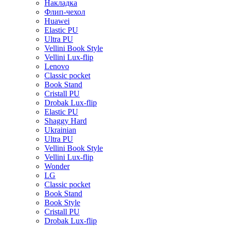
Накладка
Флип-чехол
Huawei
Elastic PU
Ultra PU
Vellini Book Style
Vellini Lux-flip
Lenovo
Classic pocket
Book Stand
Cristall PU
Drobak Lux-flip
Elastic PU
Shaggy Hard
Ukrainian
Ultra PU
Vellini Book Style
Vellini Lux-flip
Wonder
LG
Classic pocket
Book Stand
Book Style
Cristall PU
Drobak Lux-flip