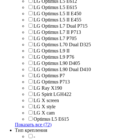
LG Optimus L5 E612
LG Optimus L5 E615
LG Optimus L5 II E450
LG Optimus L5 II E455
LG Optimus L7 Dual P715
LG Optimus L7 II P713
LG Optimus L7 P705
LG Optimus L70 Dual D325
LG Optimus L9 II
LG Optimus L9 P76
LG Optimus L90 D405
LG Optimus L90 Dual D410
LG Optimus P7
LG Optimus P713
LG Ray X190
LG Spirit LGH422
LG X screen
LG X style
LG Х cam
Optimus L5 E615
Показать все (72)
Тип крепления
-