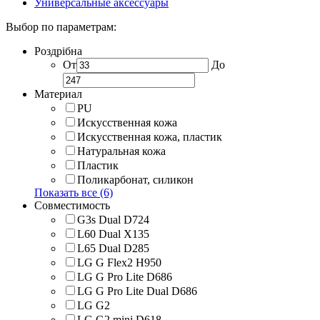
Универсальные аксессуары
Выбор по параметрам:
Роздрібна
От
До
Материал
PU
Искусственная кожа
Искусственная кожа, пластик
Натуральная кожа
Пластик
Поликарбонат, силикон
Показать все (6)
Совместимость
G3s Dual D724
L60 Dual X135
L65 Dual D285
LG G Flex2 H950
LG G Pro Lite D686
LG G Pro Lite Dual D686
LG G2
LG G2 mini D618