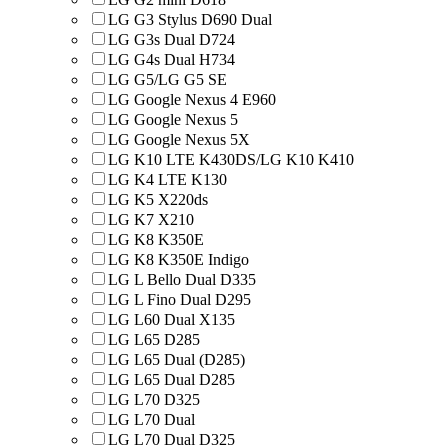
LG G3 Stylus D690 Dual
LG G3s Dual D724
LG G4s Dual H734
LG G5/LG G5 SE
LG Google Nexus 4 E960
LG Google Nexus 5
LG Google Nexus 5X
LG K10 LTE K430DS/LG K10 K410
LG K4 LTE K130
LG K5 X220ds
LG K7 X210
LG K8 K350E
LG K8 K350E Indigo
LG L Bello Dual D335
LG L Fino Dual D295
LG L60 Dual X135
LG L65 D285
LG L65 Dual (D285)
LG L65 Dual D285
LG L70 D325
LG L70 Dual
LG L70 Dual D325