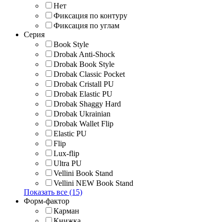
Нет
Фиксация по контуру
Фиксация по углам
Серия
Book Style
Drobak Anti-Shock
Drobak Book Style
Drobak Classic Pocket
Drobak Cristall PU
Drobak Elastic PU
Drobak Shaggy Hard
Drobak Ukrainian
Drobak Wallet Flip
Elastic PU
Flip
Lux-flip
Ultra PU
Vellini Book Stand
Vellini NEW Book Stand
Показать все (15)
Форм-фактор
Карман
Книжка