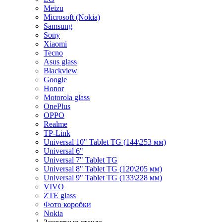
Meizu
Microsoft (Nokia)
Samsung
Sony
Xiaomi
Tecno
Asus glass
Blackview
Google
Honor
Motorola glass
OnePlus
OPPO
Realme
TP-Link
Universal 10" Tablet TG (144\253 мм)
Universal 6"
Universal 7" Tablet TG
Universal 8" Tablet TG (120\205 мм)
Universal 9" Tablet TG (133\228 мм)
VIVO
ZTE glass
Фото коробки
Nokia