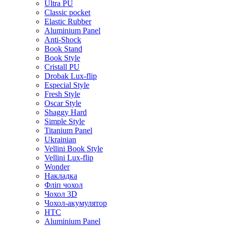
Ultra PU
Classic pocket
Elastic Rubber
Aluminium Panel
Anti-Shock
Book Stand
Book Style
Cristall PU
Drobak Lux-flip
Especial Style
Fresh Style
Oscar Style
Shaggy Hard
Simple Style
Titanium Panel
Ukrainian
Vellini Book Style
Vellini Lux-flip
Wonder
Накладка
Фліп чохол
Чохол 3D
Чохол-акумулятор
HTC
Aluminium Panel