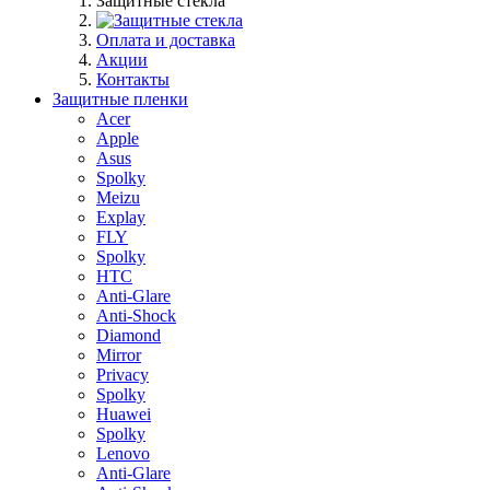
Защитные стекла
Оплата и доставка
Акции
Контакты
Защитные пленки
Acer
Apple
Asus
Spolky
Meizu
Explay
FLY
Spolky
HTC
Anti-Glare
Anti-Shock
Diamond
Mirror
Privacy
Spolky
Huawei
Spolky
Lenovo
Anti-Glare