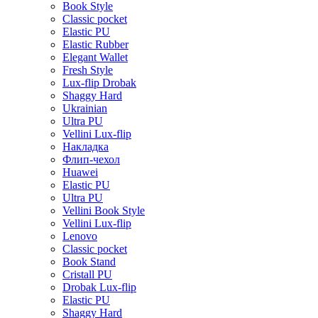
Book Style
Classic pocket
Elastic PU
Elastic Rubber
Elegant Wallet
Fresh Style
Lux-flip Drobak
Shaggy Hard
Ukrainian
Ultra PU
Vellini Lux-flip
Накладка
Флип-чехол
Huawei
Elastic PU
Ultra PU
Vellini Book Style
Vellini Lux-flip
Lenovo
Classic pocket
Book Stand
Cristall PU
Drobak Lux-flip
Elastic PU
Shaggy Hard