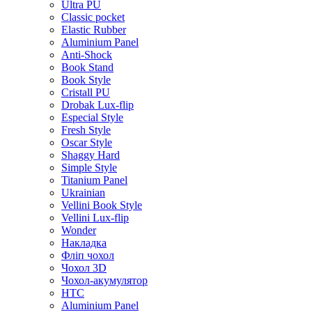
Ultra PU
Classic pocket
Elastic Rubber
Aluminium Panel
Anti-Shock
Book Stand
Book Style
Cristall PU
Drobak Lux-flip
Especial Style
Fresh Style
Oscar Style
Shaggy Hard
Simple Style
Titanium Panel
Ukrainian
Vellini Book Style
Vellini Lux-flip
Wonder
Накладка
Фліп чохол
Чохол 3D
Чохол-акумулятор
HTC
Aluminium Panel