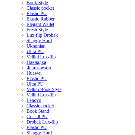
Book Style
Classic pocket
Elastic PU
Elastic Rubber
Elegant Wallet
Fresh Style
Lux-flip Drobak
Shaggy Hard
Ukrainian
Ultra PU
Vellini Lux-flip
Накладка
Флип-чехол
Huawei
Elastic PU
Ultra PU
Vellini Book Style
Vellini Lux-flip
Lenovo
Classic pocket
Book Stand
Cristall PU
Drobak Lux-flip
Elastic PU
Shaggy Hard