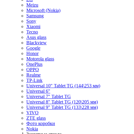
Meizu
Microsoft (Nokia)
Samsung
Sony
Xiaomi
Tecno
Asus glass
Blackview
Google
Honor
Motorola glass
OnePlus
OPPO
Realme
TP-Link
Universal 10" Tablet TG (144\253 мм)
Universal 6"
Universal 7" Tablet TG
Universal 8" Tablet TG (120\205 мм)
Universal 9" Tablet TG (133\228 мм)
VIVO
ZTE glass
Фото коробки
Nokia