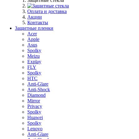
Защитные стекла
Оплата и доставка
Акции
Контакты
Защитные пленки
Acer
Apple
Asus
Spolky
Meizu
Explay
FLY
Spolky
HTC
Anti-Glare
Anti-Shock
Diamond
Mirror
Privacy
Spolky
Huawei
Spolky
Lenovo
Anti-Glare