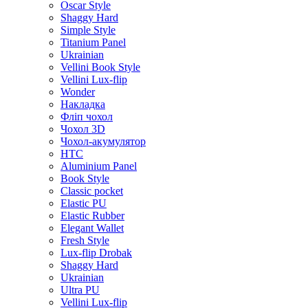
Oscar Style
Shaggy Hard
Simple Style
Titanium Panel
Ukrainian
Vellini Book Style
Vellini Lux-flip
Wonder
Накладка
Фліп чохол
Чохол 3D
Чохол-акумулятор
HTC
Aluminium Panel
Book Style
Classic pocket
Elastic PU
Elastic Rubber
Elegant Wallet
Fresh Style
Lux-flip Drobak
Shaggy Hard
Ukrainian
Ultra PU
Vellini Lux-flip