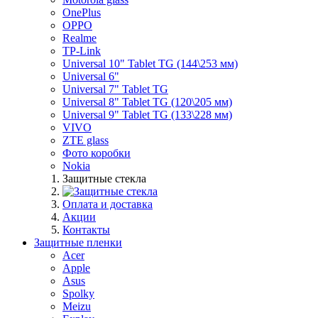
OnePlus
OPPO
Realme
TP-Link
Universal 10" Tablet TG (144\253 мм)
Universal 6"
Universal 7" Tablet TG
Universal 8" Tablet TG (120\205 мм)
Universal 9" Tablet TG (133\228 мм)
VIVO
ZTE glass
Фото коробки
Nokia
Защитные стекла
Оплата и доставка
Акции
Контакты
Защитные пленки
Acer
Apple
Asus
Spolky
Meizu