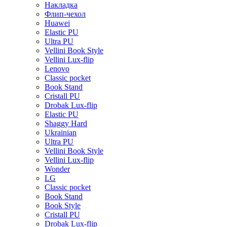
Накладка
Флип-чехол
Huawei
Elastic PU
Ultra PU
Vellini Book Style
Vellini Lux-flip
Lenovo
Classic pocket
Book Stand
Cristall PU
Drobak Lux-flip
Elastic PU
Shaggy Hard
Ukrainian
Ultra PU
Vellini Book Style
Vellini Lux-flip
Wonder
LG
Classic pocket
Book Stand
Book Style
Cristall PU
Drobak Lux-flip