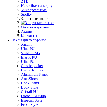
ZTE
Наклейки на корпус
Универсальные
Spolky
Защитные пленки
Оплата и доставка
Акции
Контакты
Чехлы для телефонов
Xiaomi
Ultra PU
SAMSUNG
Elastic PU
Ultra PU
Classic pocket
Elastic Rubber
Aluminium Panel
Anti-Shock
Book Stand
Book Style
Cristall PU
Drobak Lux-flip
Especial Style
Fresh Style