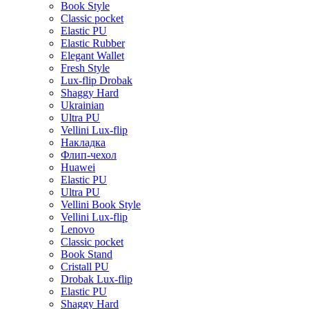
Book Style
Classic pocket
Elastic PU
Elastic Rubber
Elegant Wallet
Fresh Style
Lux-flip Drobak
Shaggy Hard
Ukrainian
Ultra PU
Vellini Lux-flip
Накладка
Флип-чехол
Huawei
Elastic PU
Ultra PU
Vellini Book Style
Vellini Lux-flip
Lenovo
Classic pocket
Book Stand
Cristall PU
Drobak Lux-flip
Elastic PU
Shaggy Hard