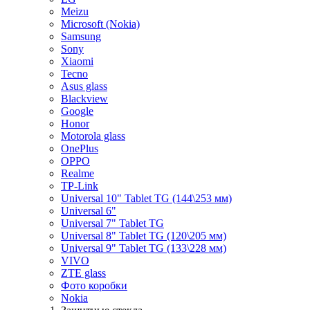
Meizu
Microsoft (Nokia)
Samsung
Sony
Xiaomi
Tecno
Asus glass
Blackview
Google
Honor
Motorola glass
OnePlus
OPPO
Realme
TP-Link
Universal 10" Tablet TG (144\253 мм)
Universal 6"
Universal 7" Tablet TG
Universal 8" Tablet TG (120\205 мм)
Universal 9" Tablet TG (133\228 мм)
VIVO
ZTE glass
Фото коробки
Nokia