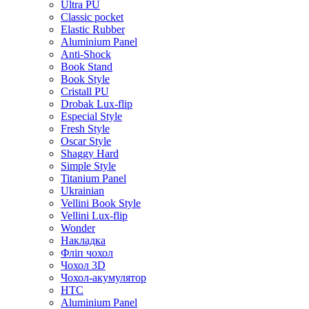
Ultra PU
Classic pocket
Elastic Rubber
Aluminium Panel
Anti-Shock
Book Stand
Book Style
Cristall PU
Drobak Lux-flip
Especial Style
Fresh Style
Oscar Style
Shaggy Hard
Simple Style
Titanium Panel
Ukrainian
Vellini Book Style
Vellini Lux-flip
Wonder
Накладка
Фліп чохол
Чохол 3D
Чохол-акумулятор
HTC
Aluminium Panel