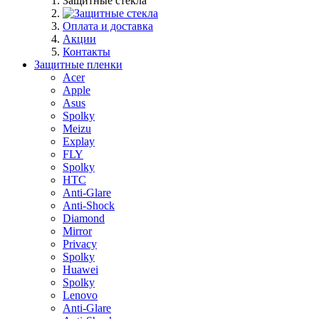
Защитные стекла
Оплата и доставка
Акции
Контакты
Защитные пленки
Acer
Apple
Asus
Spolky
Meizu
Explay
FLY
Spolky
HTC
Anti-Glare
Anti-Shock
Diamond
Mirror
Privacy
Spolky
Huawei
Spolky
Lenovo
Anti-Glare