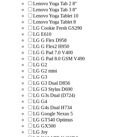
Lenovo Yoga Tab 2 8"
Lenovo Yoga Tab 3 8"
Lenovo Yoga Tablet 10
Lenovo Yoga Tablet 8
LG Cookie Fresh GS290
LG E610
LG G Flex D958
LG G Flex2 H950
LG G Pad 7.0 V400
LG G Pad 8.0 GSM V490
LG G2
LG G2 mini
LG G3
LG G3 Dual D856
LG G3 Stylus D690
LG G3s Dual (D724)
LG G4
LG G4s Dual H734
LG Google Nexus 5
LG GT540 Optimus
LG GX500
LG Joy