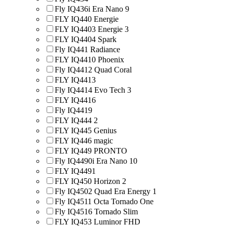
Fly IQ436i Era Nano 9
FLY IQ440 Energie
FLY IQ4403 Energie 3
FLY IQ4404 Spark
Fly IQ441 Radiance
FLY IQ4410 Phoenix
Fly IQ4412 Quad Coral
FLY IQ4413
Fly IQ4414 Evo Tech 3
FLY IQ4416
Fly IQ4419
FLY IQ444 2
FLY IQ445 Genius
FLY IQ446 magic
FLY IQ449 PRONTO
Fly IQ4490i Era Nano 10
FLY IQ4491
FLY IQ450 Horizon 2
Fly IQ4502 Quad Era Energy 1
Fly IQ4511 Octa Tornado One
Fly IQ4516 Tornado Slim
FLY IQ453 Luminor FHD