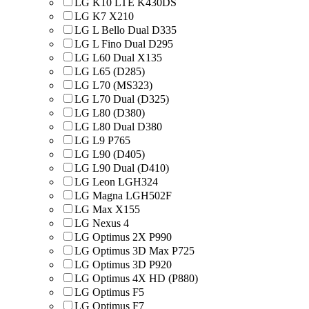
LG K10 LTE K430DS
LG K7 X210
LG L Bello Dual D335
LG L Fino Dual D295
LG L60 Dual X135
LG L65 (D285)
LG L70 (MS323)
LG L70 Dual (D325)
LG L80 (D380)
LG L80 Dual D380
LG L9 P765
LG L90 (D405)
LG L90 Dual (D410)
LG Leon LGH324
LG Magna LGH502F
LG Max X155
LG Nexus 4
LG Optimus 2X P990
LG Optimus 3D Max P725
LG Optimus 3D P920
LG Optimus 4X HD (P880)
LG Optimus F5
LG Optimus F7