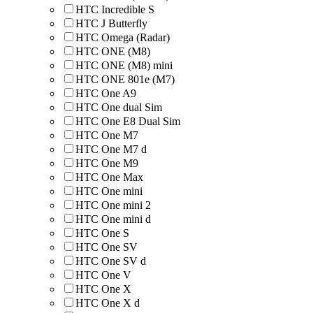
HTC Incredible S
HTC J Butterfly
HTC Omega (Radar)
HTC ONE (M8)
HTC ONE (M8) mini
HTC ONE 801e (M7)
HTC One A9
HTC One dual Sim
HTC One E8 Dual Sim
HTC One M7
HTC One M7 d
HTC One M9
HTC One Max
HTC One mini
HTC One mini 2
HTC One mini d
HTC One S
HTC One SV
HTC One SV d
HTC One V
HTC One X
HTC One X d