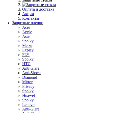
Защитные стекла
Оплата и доставка
Акции
Контакты
Защитные пленки
Acer
Apple
Asus
Spolky
Meizu
Explay
FLY
Spolky
HTC
Anti-Glare
Anti-Shock
Diamond
Mirror
Privacy
Spolky
Huawei
Spolky
Lenovo
Anti-Glare