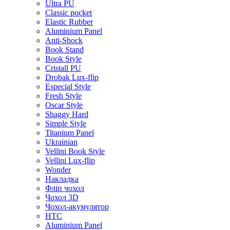
Ultra PU
Classic pocket
Elastic Rubber
Aluminium Panel
Anti-Shock
Book Stand
Book Style
Cristall PU
Drobak Lux-flip
Especial Style
Fresh Style
Oscar Style
Shaggy Hard
Simple Style
Titanium Panel
Ukrainian
Vellini Book Style
Vellini Lux-flip
Wonder
Накладка
Фліп чохол
Чохол 3D
Чохол-акумулятор
HTC
Aluminium Panel