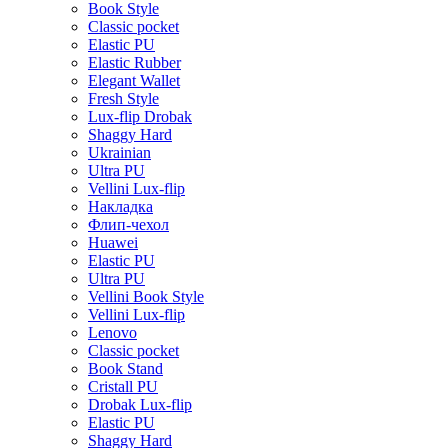
Book Style
Classic pocket
Elastic PU
Elastic Rubber
Elegant Wallet
Fresh Style
Lux-flip Drobak
Shaggy Hard
Ukrainian
Ultra PU
Vellini Lux-flip
Накладка
Флип-чехол
Huawei
Elastic PU
Ultra PU
Vellini Book Style
Vellini Lux-flip
Lenovo
Classic pocket
Book Stand
Cristall PU
Drobak Lux-flip
Elastic PU
Shaggy Hard