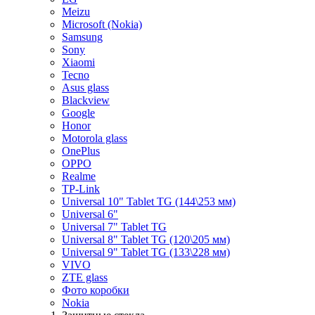
Meizu
Microsoft (Nokia)
Samsung
Sony
Xiaomi
Tecno
Asus glass
Blackview
Google
Honor
Motorola glass
OnePlus
OPPO
Realme
TP-Link
Universal 10" Tablet TG (144\253 мм)
Universal 6"
Universal 7" Tablet TG
Universal 8" Tablet TG (120\205 мм)
Universal 9" Tablet TG (133\228 мм)
VIVO
ZTE glass
Фото коробки
Nokia