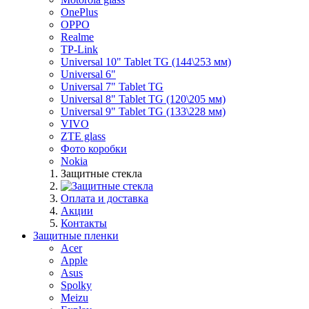
OnePlus
OPPO
Realme
TP-Link
Universal 10" Tablet TG (144\253 мм)
Universal 6"
Universal 7" Tablet TG
Universal 8" Tablet TG (120\205 мм)
Universal 9" Tablet TG (133\228 мм)
VIVO
ZTE glass
Фото коробки
Nokia
Защитные стекла
Оплата и доставка
Акции
Контакты
Защитные пленки
Acer
Apple
Asus
Spolky
Meizu