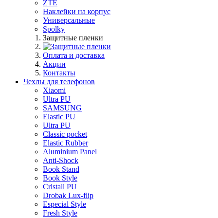
ZTE
Наклейки на корпус
Универсальные
Spolky
Защитные пленки
Оплата и доставка
Акции
Контакты
Чехлы для телефонов
Xiaomi
Ultra PU
SAMSUNG
Elastic PU
Ultra PU
Classic pocket
Elastic Rubber
Aluminium Panel
Anti-Shock
Book Stand
Book Style
Cristall PU
Drobak Lux-flip
Especial Style
Fresh Style