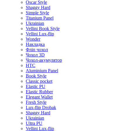
Oscar Style
Shaggy Hard
Simple Style
Titanium Panel
Ukrainian
Vellini Book Style
Vellini Lux-flip
Wonder
Накладка
Фліп чохол
Чохол 3D
Чохол-акумулятор
HTC
Aluminium Panel
Book Style
Classic pocket
Elastic PU
Elastic Rubber
Elegant Wallet
Fresh Style
Lux-flip Drobak
Shaggy Hard
Ukrainian
Ultra PU
Vellini Lux-flip