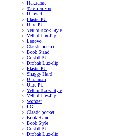
Накладка
Флип-чехол
Huawei
Elastic PU
Ultra PU
Vellini Book Style
Vellini Lux-flip
Lenovo
Classic pocket
Book Stand
Cristall PU
Drobak Lux-flip
Elastic PU
Shaggy Hard
Ukrainian
Ultra PU
Vellini Book Style
Vellini Lux-flip
Wonder
LG
Classic pocket
Book Stand
Book Style
Cristall PU
Drobak Lux-flip