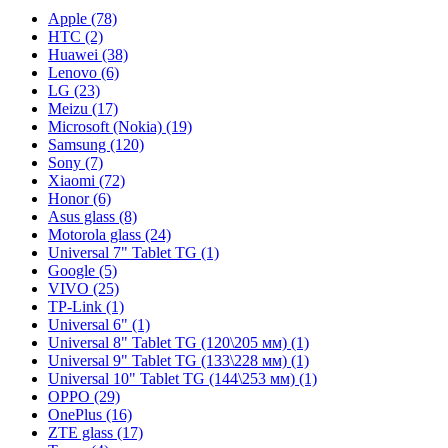
Apple (78)
HTC (2)
Huawei (38)
Lenovo (6)
LG (23)
Meizu (17)
Microsoft (Nokia) (19)
Samsung (120)
Sony (7)
Xiaomi (72)
Honor (6)
Asus glass (8)
Motorola glass (24)
Universal 7" Tablet TG (1)
Google (5)
VIVO (25)
TP-Link (1)
Universal 6" (1)
Universal 8" Tablet TG (120\205 мм) (1)
Universal 9" Tablet TG (133\228 мм) (1)
Universal 10" Tablet TG (144\253 мм) (1)
OPPO (29)
OnePlus (16)
ZTE glass (17)