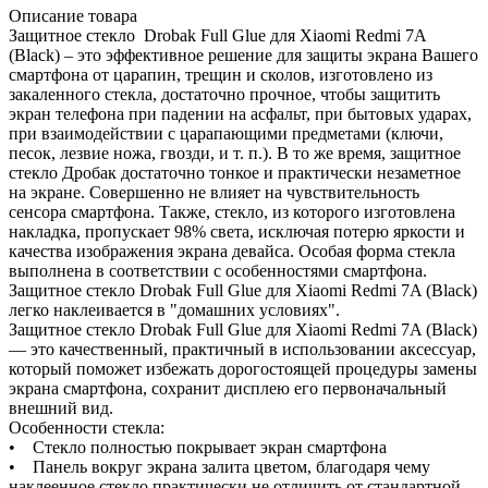
Описание товара
Защитное стекло Drobak Full Glue для Xiaomi Redmi 7A
(Black) – это эффективное решение для защиты экрана Вашего
смартфона от царапин, трещин и сколов, изготовлено из
закаленного стекла, достаточно прочное, чтобы защитить
экран телефона при падении на асфальт, при бытовых ударах,
при взаимодействии с царапающими предметами (ключи,
песок, лезвие ножа, гвозди, и т. п.). В то же время, защитное
стекло Дробак достаточно тонкое и практически незаметное
на экране. Совершенно не влияет на чувствительность
сенсора смартфона. Также, стекло, из которого изготовлена
накладка, пропускает 98% света, исключая потерю яркости и
качества изображения экрана девайса. Особая форма стекла
выполнена в соответствии с особенностями смартфона.
Защитное стекло Drobak Full Glue для Xiaomi Redmi 7A (Black)
легко наклеивается в "домашних условиях".
Защитное стекло Drobak Full Glue для Xiaomi Redmi 7A (Black)
— это качественный, практичный в использовании аксессуар,
который поможет избежать дорогостоящей процедуры замены
экрана смартфона, сохранит дисплею его первоначальный
внешний вид.
Особенности стекла:
• Стекло полностью покрывает экран смартфона
• Панель вокруг экрана залита цветом, благодаря чему
наклеенное стекло практически не отличить от стандартной