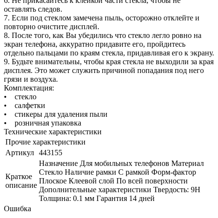
6. Не прикасайтесь к клейкой части стекла, чтобы не
оставлять следов.
7. Если под стеклом замечена пыль, осторожно отклейте и
повторно очистите дисплей.
8. После того, как Вы убедились что стекло легло ровно на
экран телефона, аккуратно придавите его, пройдитесь
отдельно пальцами по краям стекла, придавливая его к экрану.
9. Будьте внимательны, чтобы края стекла не выходили за края
дисплея. Это может служить причиной попадания под него
грязи и воздуха.
Комплектация:
• стекло
• салфетки
• стикеры для удаления пыли
• розничная упаковка
Технические характеристики
Прочие характеристики
Артикул
443155
Назначение Для мобильных телефонов Материал
Стекло Наличие рамки C рамкой Форм-фактор
Краткое
Плоское Клеевой слой По всей поверхности
описание
Дополнительные характеристики Твердость: 9H
Толщина: 0.1 мм Гарантия 14 дней
Ошибка